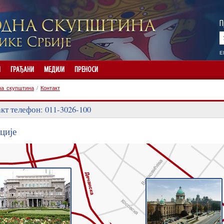
П
E
И
ГРАЂАНИ
МЕДИЈИ
ПРЕНОСИ
на скупштина
/
Контакт
кт телефон: 011-3026-100
ције