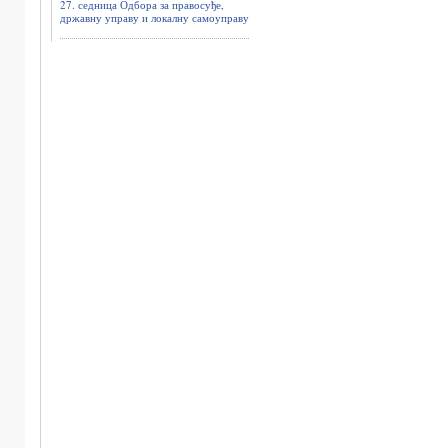
27. седница Одбора за правосуђе,
државну управу и локалну самоуправу