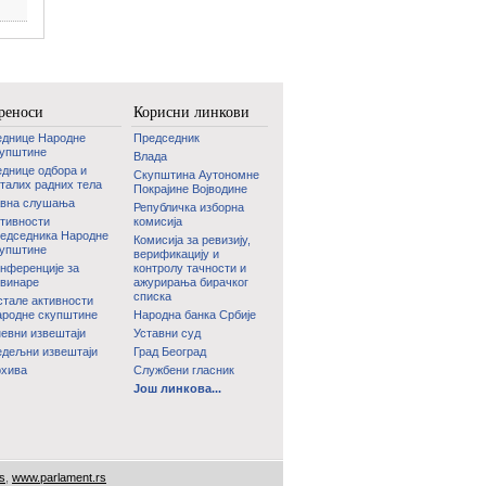
реноси
Корисни линкови
еднице Народне
Председник
купштине
Влада
днице одбора и
Скупштина Аутономне
талих радних тела
Покрајине Војводине
авна слушања
Републичка изборна
тивности
комисија
едседника Народне
Комисија за ревизију,
купштине
верификацију и
нференције за
контролу тачности и
винаре
ажурирања бирачког
списка
тале активности
родне скупштине
Народна банка Србије
евни извештаји
Уставни суд
дељни извештаји
Град Београд
рхива
Службени гласник
Још линкова...
s
,
www.parlament.rs