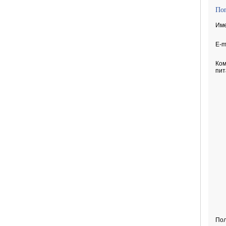
По
Име
E-m
Ком
пит
Пољ