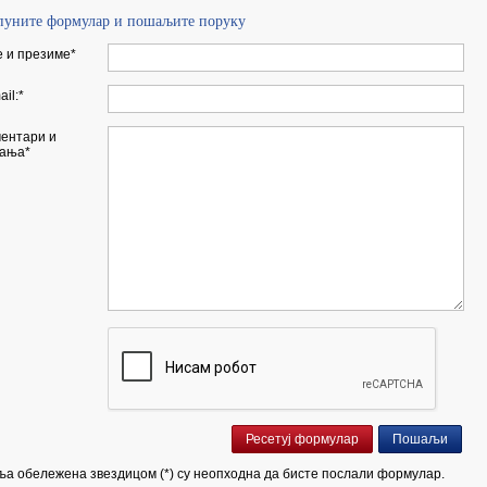
пуните формулар и пошаљите поруку
 и презиме*
ail:*
ентари и
ања*
а обележена звездицом (*) су неопходна да бисте послали формулар.