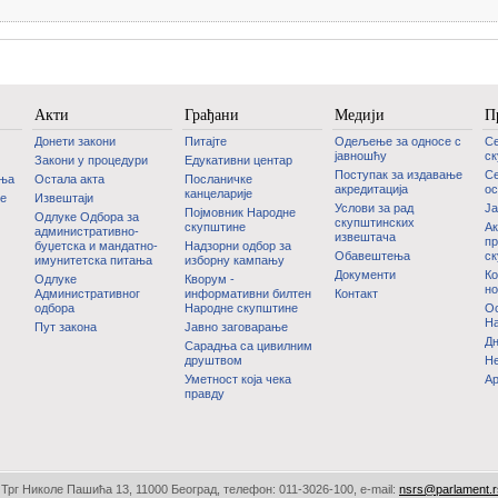
Акти
Грађани
Медији
П
Донети закони
Питајте
Одељење за односе с
С
јавношћу
с
Закони у процедури
Едукативни центар
Поступак за издавање
Се
дња
Остала акта
Посланичке
акредитација
ос
канцеларије
је
Извештаји
Услови за рад
Ј
Појмовник Народне
Одлуке Одбора за
скупштинских
скупштине
Ак
административно-
извештача
пр
буџетска и мандатно-
Надзорни одбор за
Обавештења
с
имунитетска питања
изборну кампању
Документи
Ко
Одлуке
Кворум -
но
Административног
информативни билтен
Контакт
одбора
Народне скупштине
Oс
На
Пут закона
Јавно заговарање
Дн
Сарадња са цивилним
друштвом
Не
Уметност која чека
А
правду
Трг Николе Пашића 13, 11000 Београд, телефон: 011-3026-100, е-mail:
nsrs@parlament.r