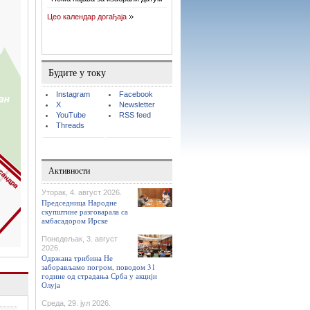
Цео календар догађаја
Будите у току
Instagram
Facebook
X
Newsletter
YouTube
RSS feed
Threads
Активности
Уторак, 4. август 2026.
Председница Народне
скупштине разговарала са
амбасадором Ирске
Понедељак, 3. август
2026.
Одржана трибина Не
заборављамо погром, поводом 31
године од страдања Срба у акцији
Олуја
Среда, 29. јул 2026.