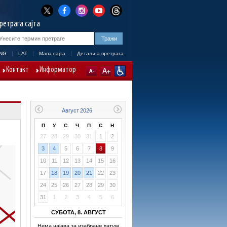
ретрага сајта
NG
LAT
Мапа сајта
Детаљна претрага
Контакт
Информатор
П
У
С
Ч
П
С
Н
27
28
29
30
31
1
2
3
4
5
6
7
8
9
10
11
12
13
14
15
16
17
18
19
20
21
22
23
24
25
26
27
28
29
30
31
1
2
3
4
5
6
СУБОТА, 8. АВГУСТ
Нема најава за изабрани датум