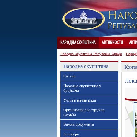
НАРОДНА СКУПШТИНА
АКТИВНОСТИ
АКТ
Народна скупштина Републике Србије
/
Народ
Народна скупштина
Конта
Састав
Лока
Народна скупштина у
бројкама
Улога и начин рада
Организација и стручна
служба
Важна документа
Брошуре