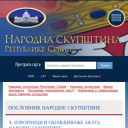
Претрага сајта
ENG
LAT
Мапа сајта
Детаљна претрага
Народна скупштина Републике Србије
/
Народна скупштина
/
Важна
документа
/
Пословник (пречишћени текст)
/
Изворници и објављивање
аката Народне скупштине
ПОСЛОВНИК НАРОДНЕ СКУПШТИНЕ
Х. ИЗВОРНИЦИ И ОБЈАВЉИВАЊЕ АКАТА
НАРОДНЕ СКУПШТИНЕ