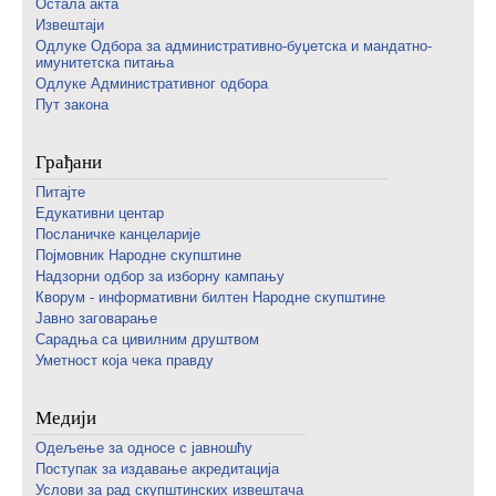
Остала акта
Извештаји
Одлуке Одбора за административно-буџетска и мандатно-
имунитетска питања
Одлуке Административног одбора
Пут закона
Грађани
Питајте
Едукативни центар
Посланичке канцеларије
Појмовник Народне скупштине
Надзорни одбор за изборну кампању
Кворум - информативни билтен Народне скупштине
Јавно заговарање
Сарадња са цивилним друштвом
Уметност која чека правду
Медији
Одељење за односе с јавношћу
Поступак за издавање акредитација
Услови за рад скупштинских извештача