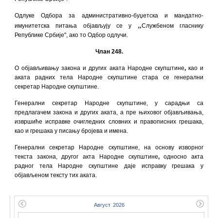
Одлуке Одбора за административно-буџетска и мандатно-
„
имунитетска питања објављују се у
Службеном гласнику
Републике Србије", ако то Одбор одлучи.
Члан 248.
О објављивању закона и других
аката Народне скупштине
,
као и
аката радних тела Народне скупштине стара се генерални
секретар Народне скупштине.
Генерални секретар Народне скупштине, у сарадњи са
предлагачем закона и других аката, а пре њиховог објављивања,
извршиће исправке очигледних словних и правописних грешака,
као и грешака у писању бројева и имена.
Генерални
секретар Народне скупштине, на основу изворног
текста закона, другог акта Народне скупштине
,
односно акта
радног тела
Народне скупштине
даје исправку грешака у
објављеном тексту тих аката.