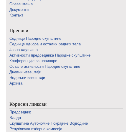
Обавештења
Документи
Контакт
Преноси
Седнице Народне скупштине
Седнице одбора и осталих радних тела
Јавна слушања
Активности председника Народне скупштине
Конференције за новинаре
Oстале активности Народне скупштине
Дневни извештаји
Недељни извештаји
Архива
Корисни линкови
Председник
Влада
Скупштина Аутономне Покрајине Војводине
Републичка изборна комисија