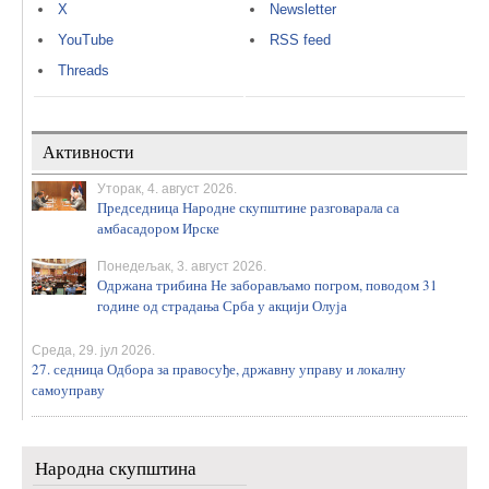
X
Newsletter
YouTube
RSS feed
Threads
Активности
Уторак, 4. август 2026.
Председница Народне скупштине разговарала са
амбасадором Ирске
Понедељак, 3. август 2026.
Одржана трибина Не заборављамо погром, поводом 31
године од страдања Срба у акцији Олуја
Среда, 29. јул 2026.
27. седница Одбора за правосуђе, државну управу и локалну
самоуправу
Народна скупштина