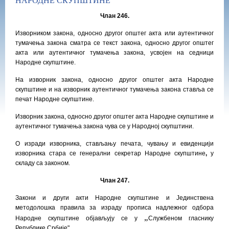
Члан 246.
Изворником закона, односно другог општег акта или аутентичног
тумачења закона сматра се текст закона, односно другог општег
акта или аутентичног тумачења закона, усвојен на седници
Народне скупштине.
На изворник закона, односно другог општег акта
Народне
скупштине и на изворник аутентичног тумачења закона
ставља се
печат Народне скупштине.
Изворник закона, односно другог општег акта Народне скупштине и
аутентичног тумачења закона чува се у Народној скупштини.
О изради изворника, стављању печата, чувању и евиденцији
изворника стара се генерални
секретар Народне скупштине
,
у
складу са законом.
Члан 247.
Закони и други акти Народне скупштине и Јединствена
методолошка правила за израду прописа надлежног одбора
„
Народне скупштине објављују се у
Службеном гласнику
Републике Србије".