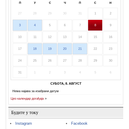
П
У
С
Ч
П
С
Н
27
28
29
30
31
1
2
3
4
5
6
7
8
9
10
11
12
13
14
15
16
17
18
19
20
21
22
23
24
25
26
27
28
29
30
31
1
2
3
4
5
6
СУБОТА, 8. АВГУСТ
Нема најава за изабрани датум
Цео календар догађаја
Будите у току
Instagram
Facebook