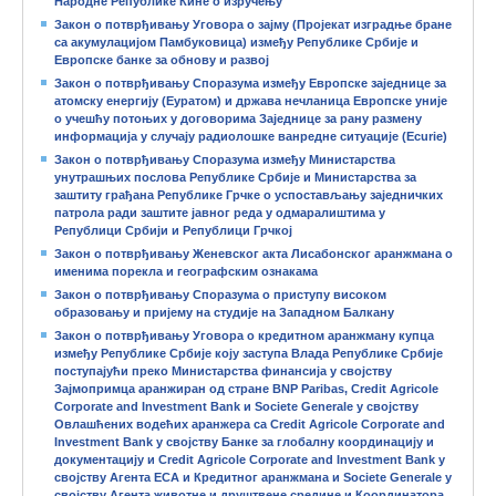
Народне Републике Кине о изручењу
Закон о потврђивању Уговора о зајму (Пројекат изградње бране
са акумулацијом Памбуковица) између Републике Србије и
Европске банке за обнову и развој
Закон о потврђивању Споразума између Европске заједнице за
атомску енергију (Еуратом) и држава нечланица Европске уније
о учешћу потоњих у договорима Заједнице за рану размену
информација у случају радиолошке ванредне ситуације (Ecurie)
Закон о потврђивању Споразума између Министарства
унутрашњих послова Републике Србије и Министарства за
заштиту грађана Републике Грчке о успостављању заједничких
патрола ради заштите јавног реда у одмаралиштима у
Републици Србији и Републици Грчкој
Закон о потврђивању Женевског акта Лисабонског аранжмана о
именима порекла и географским ознакама
Закон о потврђивању Споразума о приступу високом
образовању и пријему на студије на Западном Балкану
Закон о потврђивању Уговора о кредитном аранжману купца
између Републике Србије коју заступа Влада Републике Србије
поступајући преко Министарства финансија у својству
Зајмопримца аранжиран од стране BNP Paribas, Credit Agricolе
Corporate and Investment Bank и Societe Generale у својству
Овлашћених водећих аранжера са Credit Agricolе Corporate and
Investment Bank у својству Банке за глобалну координацију и
документацију и Credit Agricolе Corporate and Investment Bank у
својству Агента EСА и Кредитног аранжмана и Societe Generale у
својству Агента животне и друштвене средине и Координатора