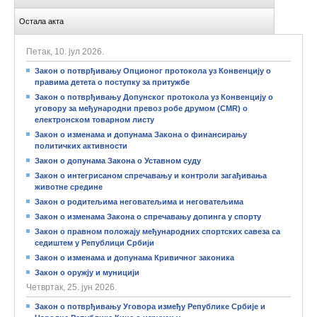
Остала акта
Петак, 10. јул 2026.
Закон о потврђивању Опционог протокола уз Конвенцију о
правима детета о поступку за притужбе
Закон о потврђивању Допунског протокола уз Конвенцију о
уговору за међународни превоз робе друмом (CMR) о
електронском товарном листу
Закон о изменама и допунама Закона о финансирању
политичких активности
Закон о допунама Закона о Уставном суду
Закон о интегрисаном спречавању и контроли загађивања
животне средине
Закон о родитељима неговатељима и неговатељима
Закон о изменама Закона о спречавању допинга у спорту
Закон о правном положају међународних спортских савеза са
седиштем у Републици Србији
Закон о изменама и допунама Кривичног законика
Закон о оружју и муницији
Четвртак, 25. јун 2026.
Закон о потврђивању Уговора између Републике Србије и