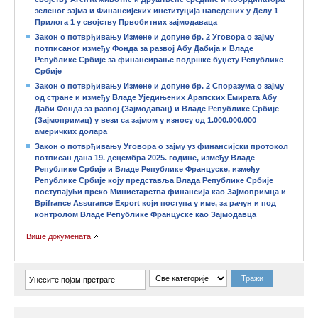
зеленог зајма и Финансијских институција наведених у Делу 1
Прилога 1 у својству Првобитних зајмодавaца
Закон о потврђивању Измене и допуне бр. 2 Уговора о зајму
потписаног између Фонда за развој Абу Дабија и Владе
Републике Србије за финансирање подршке буџету Републике
Србије
Закон о потврђивању Измене и допуне бр. 2 Споразума о зајму
од стране и између Владе Уједињених Арапских Емирата Абу
Даби Фонда за развој (Зајмодавац) и Владе Републике Србије
(Зајмопримац) у вези са зајмом у износу од 1.000.000.000
америчких долара
Закон о потврђивању Уговора о зајму уз финансијски протокол
потписан дана 19. децембра 2025. године, између Владе
Републике Србије и Владе Републике Француске, између
Републике Србије коју представља Влада Републике Србије
поступајући преко Министарства финансија као Зајмопримца и
Bpifrance Assurance Export који поступа у име, за рачун и под
контролом Владе Републике Француске као Зајмодавца
Више докумената