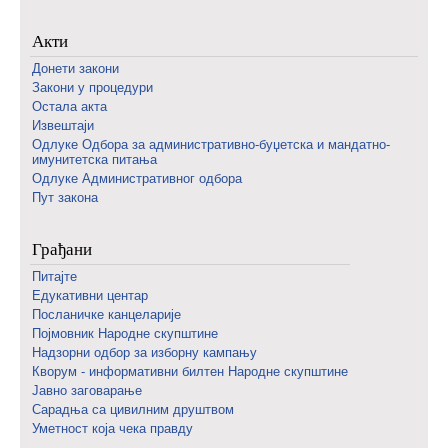
Акти
Донети закони
Закони у процедури
Остала акта
Извештаји
Одлуке Одбора за административно-буџетска и мандатно-
имунитетска питања
Одлуке Административног одбора
Пут закона
Грађани
Питајте
Едукативни центар
Посланичке канцеларије
Појмовник Народне скупштине
Надзорни одбор за изборну кампању
Кворум - информативни билтен Народне скупштине
Јавно заговарање
Сарадња са цивилним друштвом
Уметност која чека правду