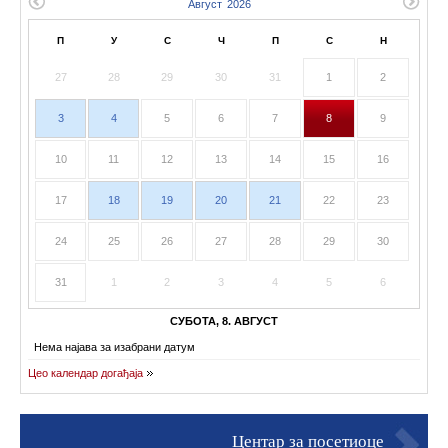
П
У
С
Ч
П
С
Н
27
28
29
30
31
1
2
3
4
5
6
7
8
9
10
11
12
13
14
15
16
17
18
19
20
21
22
23
24
25
26
27
28
29
30
31
1
2
3
4
5
6
СУБОТА, 8. АВГУСТ
Нема најава за изабрани датум
Цео календар догађаја
Центар за посетиоце