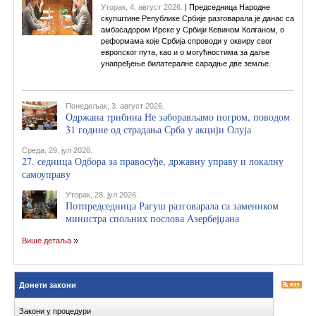
Уторак, 4. август 2026.
| Председница Народне
скупштине Републике Србије разговарала је данас са
амбасадором Ирске у Србији Кевином Колганом, о
реформама које Србија спроводи у оквиру свог
европског пута, као и о могућностима за даље
унапређење билатералне сарадње две земље.
Понедељак, 3. август 2026.
Одржана трибина Не заборављамо погром, поводом
31 године од страдања Срба у акцији Олуја
Среда, 29. јул 2026.
27. седница Одбора за правосуђе, државну управу и локалну
самоуправу
Уторак, 28. јул 2026.
Потпредседница Рагуш разговарала са замеником
министра спољних послова Азербејџана
Више детаља
Донети закони
Закони у процедури