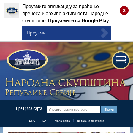
Преузмите апликацију за праћење
x
преноса и архиве активности Народне
скупштине.
Преузмите са Google Play
Преузми
Претрага сајта
ENG
LAT
Мапа сајта
Детаљна претрага