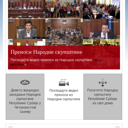
Преноси Народне скупштине
Погледајте видео преносе из Народне скупштине
више
детаља
Девето ванредно
Посетите Народну
Погледајте видео
заседање Народне
скупштину
преносе из
скупштине
Републике Србије
Народне скупштине
Републике Србије у
из свог дома
Четрнаестом
сазиву