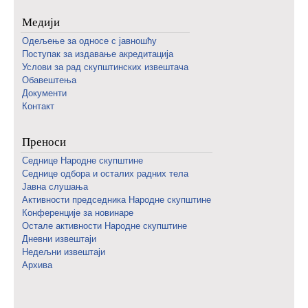
Медији
Одељење за односе с јавношћу
Поступак за издавање акредитација
Услови за рад скупштинских извештача
Обавештења
Документи
Контакт
Преноси
Седнице Народне скупштине
Седнице одбора и осталих радних тела
Јавна слушања
Активности председника Народне скупштине
Конференције за новинаре
Oстале активности Народне скупштине
Дневни извештаји
Недељни извештаји
Архива