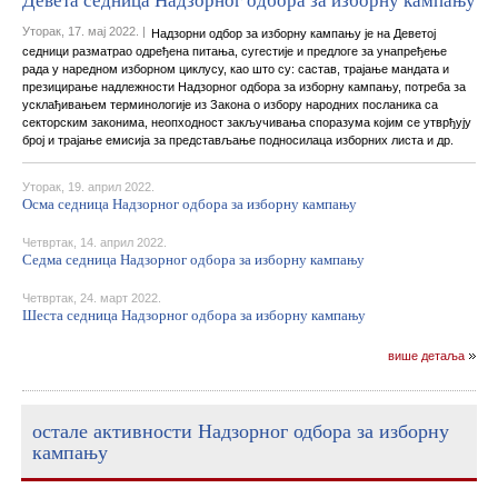
Девета седница Надзорног одбора за изборну кампању
Уторак, 17. мај 2022. |
Надзорни одбор за изборну кампању је на Деветој
седници разматрао одређена питања, сугестије и предлоге за унапређење
рада у наредном изборном циклусу, као што су: састав, трајање мандата и
презицирање надлежности Надзорног одбора за изборну кампању, потреба за
усклађивањем терминологије из Закона о избору народних посланика са
секторским законима, неопходност закључивања споразума којим се утврђују
број и трајање емисија за представљање подносилаца изборних листа и др.
Уторак, 19. април 2022.
Осма седница Надзорног одбора за изборну кампању
Четвртак, 14. април 2022.
Седма седница Надзорног одбора за изборну кампању
Четвртак, 24. март 2022.
Шеста седница Надзорног одбора за изборну кампању
више детаља
остале активности Надзорног одбора за изборну
кампању