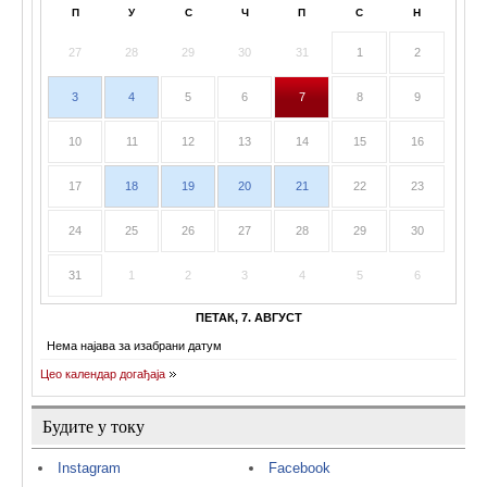
П
У
С
Ч
П
С
Н
27
28
29
30
31
1
2
3
4
5
6
7
8
9
10
11
12
13
14
15
16
17
18
19
20
21
22
23
24
25
26
27
28
29
30
31
1
2
3
4
5
6
ПЕТАК, 7. АВГУСТ
Нема најава за изабрани датум
Цео календар догађаја
Будите у току
Instagram
Facebook