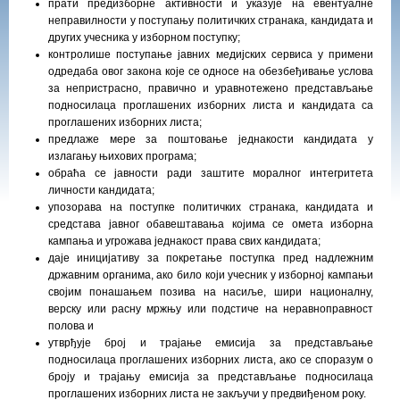
прати предизборне активности и указује на евентуалне
неправилности у поступању политичких странака, кандидата и
других учесника у изборном поступку;
контролише поступање јавних медијских сервиса у примени
одредаба овог закона које се односе на обезбеђивање услова
за непристрасно, правично и уравнотежено представљање
подносилаца проглашених изборних листа и кандидата са
проглашених изборних листа;
предлаже мере за поштовање једнакости кандидата у
излагању њихових програма;
обраћа се јавности ради заштите моралног интегритета
личности кандидата;
упозорава на поступке политичких странака, кандидата и
средстава јавног обавештавања којима се омета изборна
кампања и угрожава једнакост права свих кандидата;
даје иницијативу за покретање поступка пред надлежним
државним органима, aко било који учесник у изборној кампањи
својим понашањем позива на насиље, шири националну,
верску или расну мржњу или подстиче на неравноправност
полова и
утврђује број и трајање емисија за представљање
подносилаца проглашених изборних листа, aко се споразум о
броју и трајању емисија за представљање подносилаца
проглашених изборних листа не закључи у предвиђеном року.