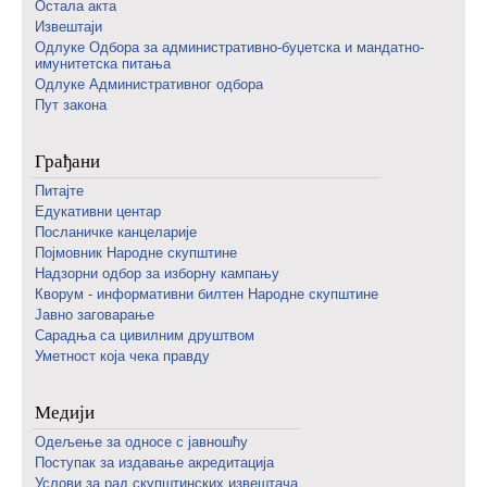
Остала акта
Извештаји
Одлуке Одбора за административно-буџетска и мандатно-
имунитетска питања
Одлуке Административног одбора
Пут закона
Грађани
Питајте
Едукативни центар
Посланичке канцеларије
Појмовник Народне скупштине
Надзорни одбор за изборну кампању
Кворум - информативни билтен Народне скупштине
Јавно заговарање
Сарадња са цивилним друштвом
Уметност која чека правду
Медији
Одељење за односе с јавношћу
Поступак за издавање акредитација
Услови за рад скупштинских извештача