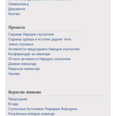
Обавештења
Документи
Контакт
Преноси
Седнице Народне скупштине
Седнице одбора и осталих радних тела
Јавна слушања
Активности председника Народне скупштине
Конференције за новинаре
Oстале активности Народне скупштине
Дневни извештаји
Недељни извештаји
Архива
Корисни линкови
Председник
Влада
Скупштина Аутономне Покрајине Војводине
Републичка изборна комисија