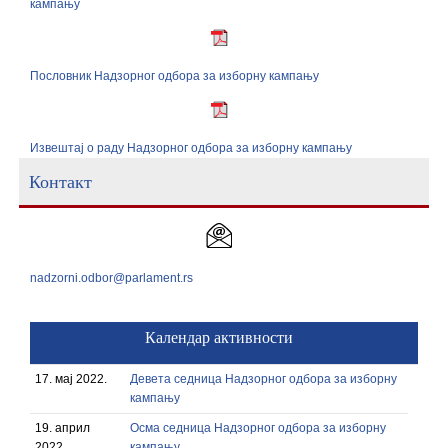
кампању
Пословник Надзорног одбора за изборну кампању
Извештај о раду Надзорног одбора за изборну кампању
Контакт
nadzorni.odbor@parlament.rs
Календар активности
17. мај 2022.
Девета седница Надзорног одбора за изборну
кампању
19. април
Осма седница Надзорног одбора за изборну
2022.
кампању