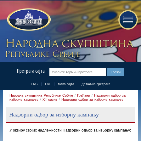
Претрага сајта
ENG
LAT
Мапа сајта
Детаљна претрага
Народна скупштина Републике Србије
/
Грађани
/
Надзорни одбор за
изборну кампању
/
XII сазив
/
Надзорни одбор за изборну кампању
Надзорни одбор за изборну кампању
У оквиру својих надлежности Надзорни одбор за изборну кампању: