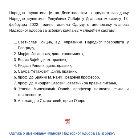
Народна скупштина је на Деветнаестом ванредном заседању
Народне скупштине Републике Србије у Дванаестом сазиву, 14.
фебруара 2022. године, донела Oдлуку о именовању чланова
Надзорног одбора за изборну кампању, у следећем саставу:
Светислав Гонцић, в.д. управника Народног позоришта у
Београду,
Марјан Јовановић, дипл. економиста,
Борис Бајић, дипл. правник,
Ридван Реџепи, дипл. правник,
Самра Фетаховић, дипл. правник,
проф. др Бранко М. Ракић, редовни професор,
проф. др Миодраг Савовић, саветник за правна питања,
Јелена Миленковић Орлић, професор немачког језика и
књижевности,
Александар Стаматовић, првак Опере.
Oдлукa о именовању чланова Надзорног одбора за изборну