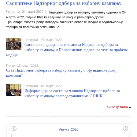
Саопштење Надзорног одбора за изборну кампању
Четвртак, 24. март 2022. |
Надзорни одбор за изборну кампању одржао је 24.
марта 2022. године Шесту седницу на којој је разматрао Допис
Транспарентност Србија поводом законске обавезе медија о објављивању
тарифа за политичко оглашавање.
Четвртак, 24. март 2022.
Састанак председника и чланова Надзорног одбора за
изборну кампању и Привременог надзорног тела за праћење
медија
Петак, 11. март 2022.
Став Надзорног одбора за изборну кампању o „функционерскoj
кампањи“
Четвртак, 10. март 2022.
Информација са састанка чланова Надзорног одбора за
изборну кампању са представницима ODIHR
више детаља