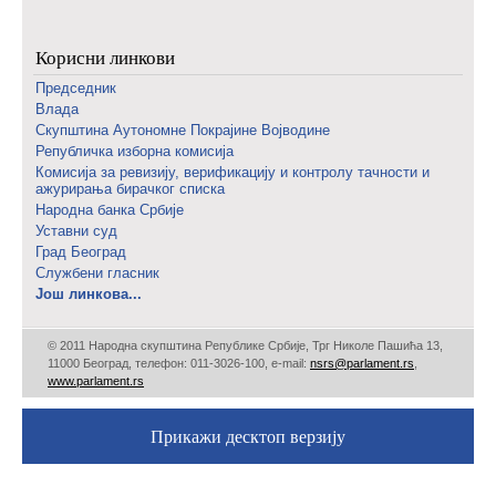
Корисни линкови
Председник
Влада
Скупштина Аутономне Покрајине Војводине
Републичка изборна комисија
Комисија за ревизију, верификацију и контролу тачности и
ажурирања бирачког списка
Народна банка Србије
Уставни суд
Град Београд
Службени гласник
Још линкова...
© 2011 Народна скупштина Републике Србије, Трг Николе Пашића 13,
11000 Београд, телефон: 011-3026-100, е-mail:
nsrs@parlament.rs
,
www.parlament.rs
Прикажи десктоп верзију