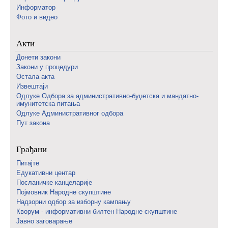
Информатор
Фото и видео
Акти
Донети закони
Закони у процедури
Остала акта
Извештаји
Одлуке Одбора за административно-буџетска и мандатно-
имунитетска питања
Одлуке Административног одбора
Пут закона
Грађани
Питајте
Едукативни центар
Посланичке канцеларије
Појмовник Народне скупштине
Надзорни одбор за изборну кампању
Кворум - информативни билтен Народне скупштине
Јавно заговарање