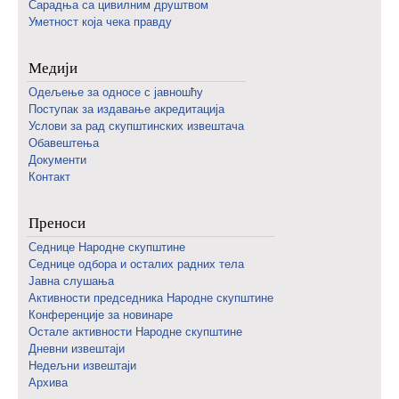
Сарадња са цивилним друштвом
Уметност која чека правду
Медији
Одељење за односе с јавношћу
Поступак за издавање акредитација
Услови за рад скупштинских извештача
Обавештења
Документи
Контакт
Преноси
Седнице Народне скупштине
Седнице одбора и осталих радних тела
Јавна слушања
Активности председника Народне скупштине
Конференције за новинаре
Oстале активности Народне скупштине
Дневни извештаји
Недељни извештаји
Архива