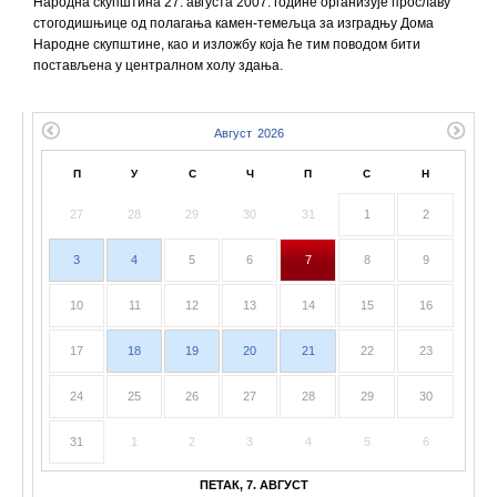
Народна скупштина 27. августа 2007. године организује прославу
стогодишњице од полагања камен-темељца за изградњу Дома
Народне скупштине, као и изложбу која ће тим поводом бити
постављена у централном холу здања.
П
У
С
Ч
П
С
Н
27
28
29
30
31
1
2
3
4
5
6
7
8
9
10
11
12
13
14
15
16
17
18
19
20
21
22
23
24
25
26
27
28
29
30
31
1
2
3
4
5
6
ПЕТАК, 7. АВГУСТ