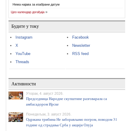
Нема најава за изабрани датум
Цео календар догађаја
Будите у току
Instagram
Facebook
X
Newsletter
YouTube
RSS feed
Threads
Активности
Уторак, 4. август 2026.
Председница Народне скупштине разговарала са
амбасадором Ирске
Понедељак, 3. август 2026.
Одржана трибина Не заборављамо погром, поводом 31
године од страдања Срба у акцији Олуја