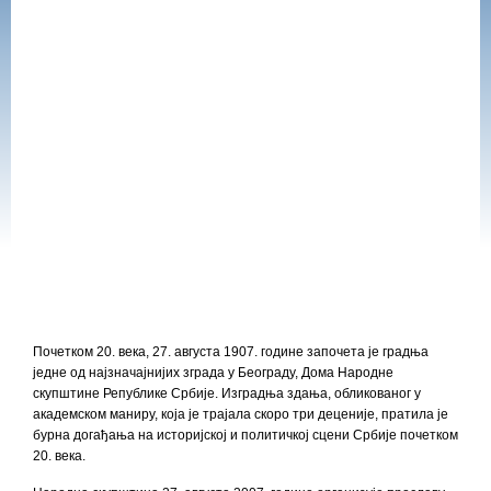
П
o
четком 20. века, 27. августа 1907. године започета је градња
једне од најзначајнијих зграда у Београду, Дома Народне
скупштине Републике Србије. Изградња здања, обликованог у
академском маниру, која је трајала скоро три деценије, пратила је
бурна догађања на историјској и политичкој сцени Србије почетком
20. века.