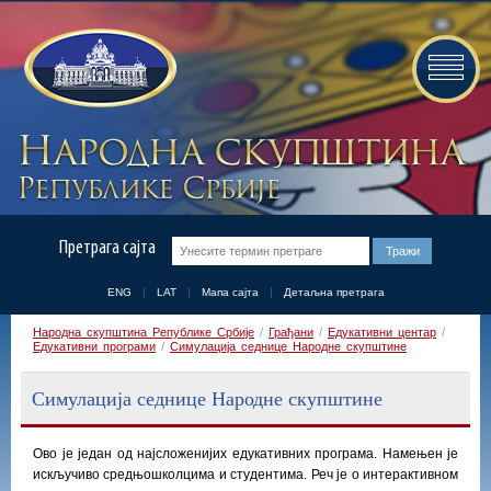
Претрага сајта
ENG
LAT
Мапа сајта
Детаљна претрага
Народна скупштина Републике Србије
/
Грађани
/
Едукативни центар
/
Едукативни програми
/
Симулација седнице Народне скупштине
Симулација седнице Народне скупштине
Ово је један од најсложенијих едукативних програма. Намењен је
искључиво средњошколцима и студентима. Реч је о интерактивном