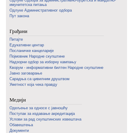
Одлуке Одбора за административно-буџетска и мандатно-
имунитетска питања
Одлуке Административног одбора
Пут закона
Грађани
Питајте
Едукативни центар
Посланичке канцеларије
Појмовник Народне скупштине
Надзорни одбор за изборну кампању
Кворум - информативни билтен Народне скупштине
Јавно заговарање
Сарадња са цивилним друштвом
Уметност која чека правду
Медији
Одељење за односе с јавношћу
Поступак за издавање акредитација
Услови за рад скупштинских извештача
Обавештења
Документи