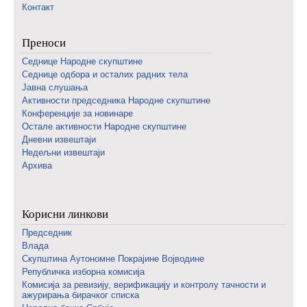
Контакт
Преноси
Седнице Народне скупштине
Седнице одбора и осталих радних тела
Јавна слушања
Активности председника Народне скупштине
Конференције за новинаре
Oстале активности Народне скупштине
Дневни извештаји
Недељни извештаји
Архива
Корисни линкови
Председник
Влада
Скупштина Аутономне Покрајине Војводине
Републичка изборна комисија
Комисија за ревизију, верификацију и контролу тачности и
ажурирања бирачког списка