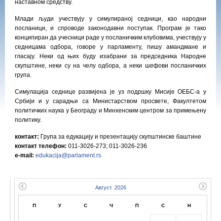
наставном средству.
Млади људи учествују у симулираној седници, као народни
посланици, и спроводе законодавни поступак. Програм је тако
конципиран да учесници раде у посланичким клубовима, учествују у
седницама одбора, говоре у парламенту, пишу амандмане и
гласају. Неки од њих буду изабрани за председника
Народне
с
купштине, неки су на челу одбора, а неки шефови посланичких
група.
Симулација седнице развијена је уз подршку Мисије ОЕБС-а у
Србији и у сара
д
њи са Министарством просвете, Факултетом
политичких наука у Београду и Минхенским центром за примењену
политику.
контакт:
Група за едукацију и презентацију скупштинске баштине
контакт телефон:
011-3026-273; 011-3026-236
e-mail:
edukacija@parlament.rs
П
У
С
Ч
П
С
Н