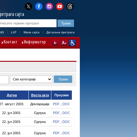
ретрага сајта
NG
LAT
Мапа сајта
Детаљна претрага
Контакт
Информатор
Датум
Врста акта
Преузми
27. август 2003.
Декларација
PDF
,
DOC
22. јул 2003.
Одлука
PDF
,
DOC
22. јул 2003.
Одлука
PDF
,
DOC
22. јул 2003.
Одлука
PDF
,
DOC