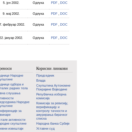
5. јун 2002.
Одлука
PDF
,
DOC
9. мај 2002.
Одлука
PDF
,
DOC
7. фебруар 2002.
Одлука
PDF
,
DOC
22. јануар 2002.
Одлука
PDF
,
DOC
реноси
Корисни линкови
еднице Народне
Председник
купштине
Влада
днице одбора и
Скупштина Аутономне
талих радних тела
Покрајине Војводине
авна слушања
Републичка изборна
тивности
комисија
едседника Народне
Комисија за ревизију,
купштине
верификацију и
нференције за
контролу тачности и
винаре
ажурирања бирачког
списка
тале активности
родне скупштине
Народна банка Србије
евни извештаји
Уставни суд