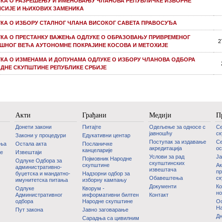
КА О РАЗРЕШЕЊУ И ИМЕНОВАЊУ ЧЛАНОВА РЕПУБЛИЧКЕ ИЗБОРНЕ
СИЈЕ И ЊИХОВИХ ЗАМЕНИКА
КА О ИЗБОРУ СТАЛНОГ ЧЛАНА ВИСОКОГ САВЕТА ПРАВОСУЂА
КА О ПРЕСТАНКУ ВАЖЕЊА ОДЛУКЕ О ОБРАЗОВАЊУ ПРИВРЕМЕНОГ
2
ШНОГ ВЕЋА АУТОНОМНЕ ПОКРАЈИНЕ КОСОВА И МЕТОХИЈЕ
КА О ИЗМЕНАМА И ДОПУНАМА ОДЛУКЕ О ИЗБОРУ ЧЛАНОВА ОДБОРА
ДНЕ СКУПШТИНЕ РЕПУБЛИКЕ СРБИЈЕ
Акти
Грађани
Медији
П
Донети закони
Питајте
Одељење за односе с
С
јавношћу
с
Закони у процедури
Едукативни центар
Поступак за издавање
Се
дња
Остала акта
Посланичке
акредитација
ос
канцеларије
је
Извештаји
Услови за рад
Ј
Појмовник Народне
Одлуке Одбора за
скупштинских
скупштине
Ак
административно-
извештача
пр
буџетска и мандатно-
Надзорни одбор за
Обавештења
с
имунитетска питања
изборну кампању
Документи
Ко
Одлуке
Кворум -
но
Административног
информативни билтен
Контакт
одбора
Народне скупштине
Oс
На
Пут закона
Јавно заговарање
Дн
Сарадња са цивилним