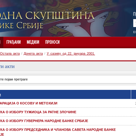
П
E
И
ГРАЂАНИ
МЕДИЈИ
ПРЕНОСИ
Остала акта
/
Донета акта
/
У сазиву од 22. јануара 2001.
и акти
в
АРАЦИЈА О КОСОВУ И МЕТОХИЈИ
КА О ИЗБОРУ ТУЖИОЦА ЗА РАТНЕ ЗЛОЧИНЕ
КА О ИЗБОРУ ГУВЕРНЕРА НАРОДНЕ БАНКЕ СРБИЈЕ
КА О ИЗБОРУ ПРЕДСЕДНИКА И ЧЛАНОВА САВЕТА НАРОДНЕ БАНКЕ
ЈЕ