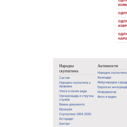
ОДЛУ
КОМИ
ОДЛУ
ОДЛУ
ИЗВР
ОДЛУ
НАРО
Народна
Активности
скупштина
Народна скупштина
Календар
Састав
Међународна сара
Народна скупштина у
бројкама
Европске интеграци
Улога и начин рада
Информатор
Организација и стручна
Фото и видео
служба
Важна документа
Брошуре
Скупштина 1804-2026.
Историјат
Контакт