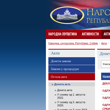
НАРОДНА СКУПШТИНА
АКТИВНОСТИ
АКТ
Народна скупштина Републике Србије
/
Акти
/
Акти
Донет
Донети закони
Закони у процедури
Остала акта
Нази
ДЕКЛ
Донета акта
Донета акта
ОДЛУ
У сазиву од 1. августа
2022.
ОДЛУ
У сазиву од 3. августа
ОДЛУ
2020.
СРБИ
У сазиву од 3. јуна 2016.