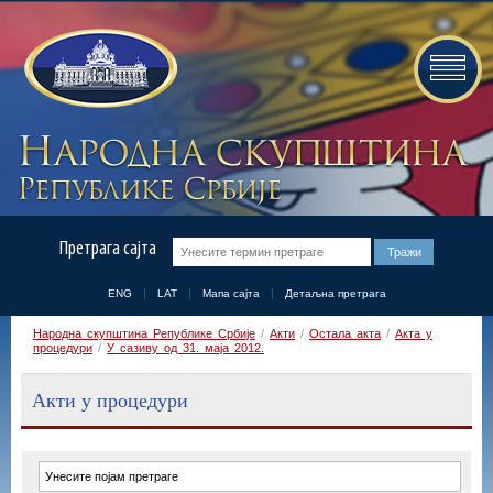
Претрага сајта
ENG
LAT
Мапа сајта
Детаљна претрага
Народна скупштина Републике Србије
/
Акти
/
Остала акта
/
Акта у
процедури
/
У сазиву од 31. маја 2012.
Акти у процедури