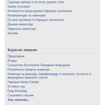
Седнице одбора и осталих радних тела
Јавна слушања
Активности председника Народне скупштине
Конференције за новинаре
Oстале активности Народне скупштине
Дневни извештаји
Недељни извештаји
Архива
Корисни линкови
Председник
Влада
Скупштина Аутономне Покрајине Војводине
Републичка изборна комисија
Комисија за ревизију, верификацију и контролу тачности и
ажурирања бирачког списка
Народна банка Србије
Уставни суд
Град Београд
Службени гласник
Још линкова...