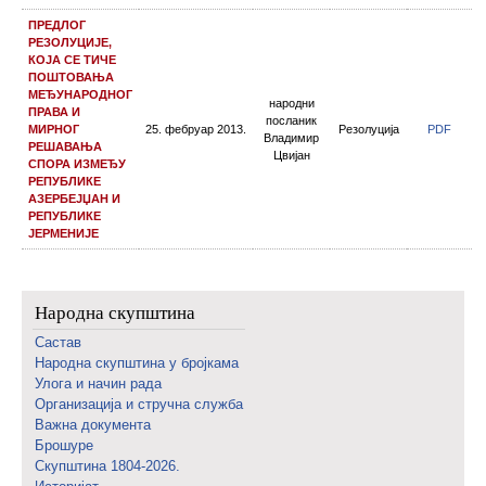
ПРЕДЛОГ
РЕЗОЛУЦИЈЕ,
КОЈА СЕ ТИЧЕ
ПОШТОВАЊА
МЕЂУНАРОДНОГ
народни
ПРАВА И
посланик
МИРНОГ
25. фебруар 2013.
Резолуција
PDF
Владимир
РЕШАВАЊА
Цвијан
СПОРА ИЗМЕЂУ
РЕПУБЛИКЕ
АЗЕРБЕЈЏАН И
РЕПУБЛИКЕ
ЈЕРМЕНИЈЕ
Народна скупштина
Састав
Народна скупштина у бројкама
Улога и начин рада
Организација и стручна служба
Важна документа
Брошуре
Скупштина 1804-2026.