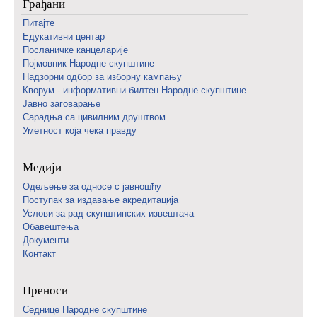
Грађани
Питајте
Едукативни центар
Посланичке канцеларије
Појмовник Народне скупштине
Надзорни одбор за изборну кампању
Кворум - информативни билтен Народне скупштине
Јавно заговарање
Сарадња са цивилним друштвом
Уметност која чека правду
Медији
Одељење за односе с јавношћу
Поступак за издавање акредитација
Услови за рад скупштинских извештача
Обавештења
Документи
Контакт
Преноси
Седнице Народне скупштине