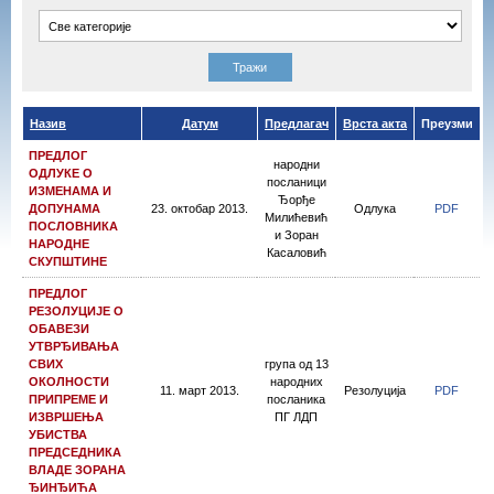
Назив
Датум
Предлагач
Врста акта
Преузми
ПРЕДЛОГ
народни
ОДЛУКЕ О
посланици
ИЗМЕНАМА И
Ђорђе
ДОПУНАМА
23. октобар 2013.
Одлука
PDF
Милићевић
ПОСЛОВНИКА
и Зоран
НАРОДНЕ
Касаловић
СКУПШТИНЕ
ПРЕДЛОГ
РЕЗОЛУЦИЈЕ О
ОБАВЕЗИ
УТВРЂИВАЊА
СВИХ
група од 13
ОКОЛНОСТИ
народних
11. март 2013.
Резолуција
PDF
ПРИПРЕМЕ И
посланика
ИЗВРШЕЊА
ПГ ЛДП
УБИСТВА
ПРЕДСЕДНИКА
ВЛАДЕ ЗОРАНА
ЂИНЂИЋА