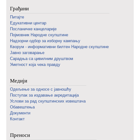
Грађани
Питајте
Едукативни центар
Посланичке канцеларије
Појмовник Народне скупштине
Надзорни одбор за изборну кампању
Кворум - информативни билтен Народне скупштине
Јавно заговарање
Сарадња са цивилним друштвом
Уметност која чека правду
Медији
Одељење за односе с јавношћу
Поступак за издавање акредитација
Услови за рад скупштинских извештача
Обавештења
Документи
Контакт
Преноси