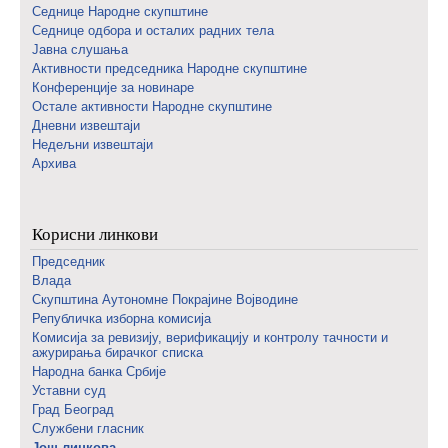
Седнице Народне скупштине
Седнице одбора и осталих радних тела
Јавна слушања
Активности председника Народне скупштине
Конференције за новинаре
Oстале активности Народне скупштине
Дневни извештаји
Недељни извештаји
Архива
Корисни линкови
Председник
Влада
Скупштина Аутономне Покрајине Војводине
Републичка изборна комисија
Комисија за ревизију, верификацију и контролу тачности и
ажурирања бирачког списка
Народна банка Србије
Уставни суд
Град Београд
Службени гласник
Још линкова...