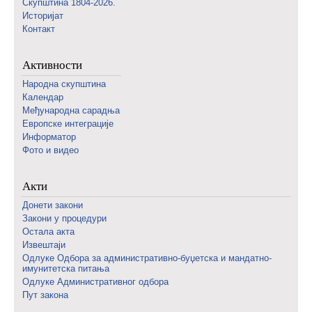
Скупштина 1804-2026.
Историјат
Контакт
Активности
Народна скупштина
Календар
Међународна сарадња
Европске интеграције
Информатор
Фото и видео
Акти
Донети закони
Закони у процедури
Остала акта
Извештаји
Одлуке Одбора за административно-буџетска и мандатно-
имунитетска питања
Одлуке Административног одбора
Пут закона