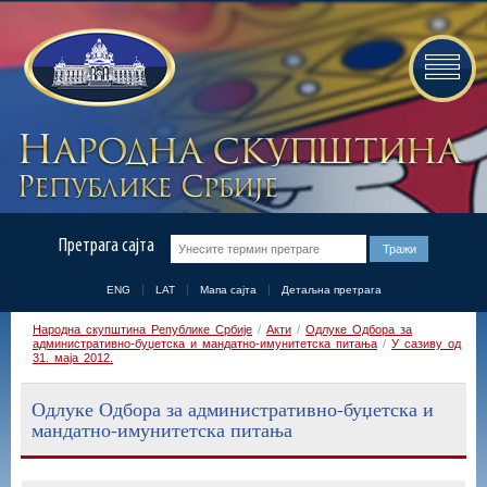
Претрага сајта
ENG
LAT
Мапа сајта
Детаљна претрага
Народна скупштина Републике Србије
/
Акти
/
Одлуке Одбора за
административно-буџетска и мандатно-имунитетска питања
/
У сазиву од
31. маја 2012.
Одлуке Одбора за административно-буџетска и
мандатно-имунитетска питања