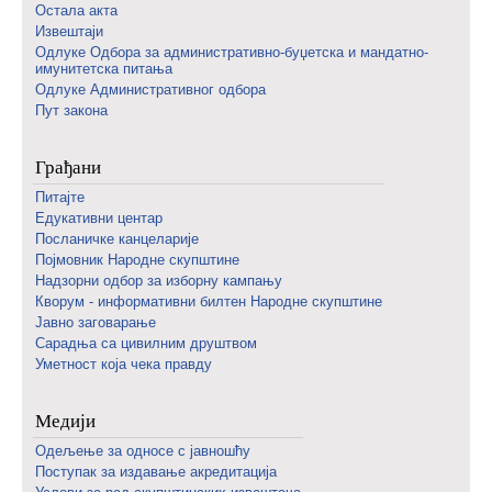
Остала акта
Извештаји
Одлуке Одбора за административно-буџетска и мандатно-
имунитетска питања
Одлуке Административног одбора
Пут закона
Грађани
Питајте
Едукативни центар
Посланичке канцеларије
Појмовник Народне скупштине
Надзорни одбор за изборну кампању
Кворум - информативни билтен Народне скупштине
Јавно заговарање
Сарадња са цивилним друштвом
Уметност која чека правду
Медији
Одељење за односе с јавношћу
Поступак за издавање акредитација