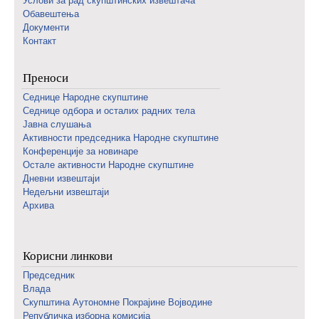
Услови за рад скупштинских извештача
Обавештења
Документи
Контакт
Преноси
Седнице Народне скупштине
Седнице одбора и осталих радних тела
Јавна слушања
Активности председника Народне скупштине
Конференције за новинаре
Oстале активности Народне скупштине
Дневни извештаји
Недељни извештаји
Архива
Корисни линкови
Председник
Влада
Скупштина Аутономне Покрајине Војводине
Републичка изборна комисија