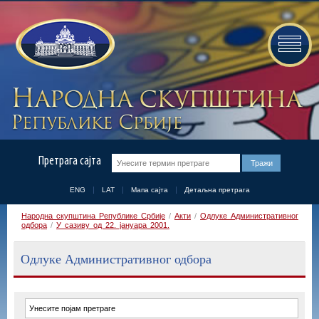
Претрага сајта
ENG
LAT
Мапа сајта
Детаљна претрага
Народна скупштина Републике Србије
/
Акти
/
Одлуке Административног
одбора
/
У сазиву од 22. јануара 2001.
Одлуке Административног одбора