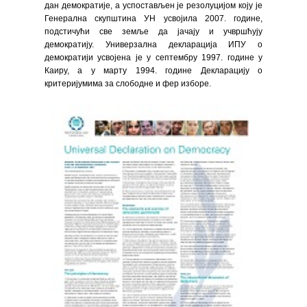
дан демократије, а успостављен је резолуцијом коју је
Генерална скупштина УН усвојила 2007. године,
подстичући све земље да јачају и учвршћују
демократију. Универзална декларација ИПУ о
демократији усвојена је у септембру 1997. године у
Каиру, а у марту 1994. године Декларацију о
критеријумима за слободне и фер изборе.