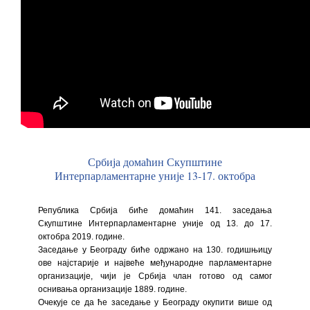
Србија домаћин Скупштине
Интерпарламентарне уније 13-17. октобра
Република Србија биће домаћин 141. заседања
Скупштине Интерпарламентарне уније од 13. до 17.
октобра 2019. године.
Заседање у Београду биће одржано на 130. годишњицу
ове најстарије и највеће међународне парламентарне
организације, чији је Србија члан готово од самог
оснивања организације 1889. године.
Очекује се да ће заседање у Београду окупити више од