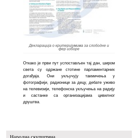
Декларација о критеријумима за слободне и
фер изборе
Откако је први пут успостављен тај дан, широм
света су одржане стотине парламентарних
догађаја. Они укључују такмичења у
фотографији, радионице за децу, дебате уживо
на телевизији, телефонска укључења на радију
и састанке са организацијама цивилног
друштва.
Народна скупштина