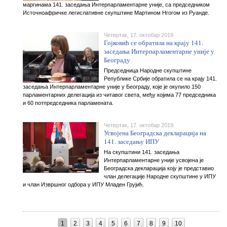
маргинама 141. заседања Интерпарламентарне уније, са председником
Источноафричке легислативне скупштине Мартином Нгогом из Руанде.
Четвртак, 17. октобар 2019.
Гојковић се обратила на крају 141.
заседања Интерпарламентарне уније у
Београду
Председница Народне скупштине
Републике Србије обратила се на крају 141.
заседања Интерпарламентарне уније у Београду, које је окупило 150
парламентарних делегација из читавог света, међу којима 77 председника
и 60 потпредседника парламената.
Четвртак, 17. октобар 2019.
Усвојена Београдска декларација на
141. заседању ИПУ
На скупштини 141. заседања
Интерпарламентарне уније усвојена је
Београдска декларација коју је представио
члан делегације Народне скупштине у ИПУ
и члан Извршног одбора у ИПУ Младен Грујић.
1
2
3
4
5
6
7
8
9
10