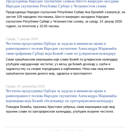
Председница Народне скупштине сазвала Шесто ванредно заседање
Народне скупштине Републике Србије у Чeтрнаестом сазиву
Председница Народне скупштине Републике Србије Ана Брнабић сазвала је, на
захтев 109 народних посланика, Шесто ванредно заседање Народне
скупштине Републике Србије у Четрнаестом сазиву, за среду, 14. јануар 2026.
године, са почетком у 10.00 часова.
Среда, 7. јануар 2026.
Честитка председника Одбора за људска и мањинска права и
равноправност полова Народне скупштине Александра Марковића
свим грађанима Србије који Божић славе по јулијанском календару
Свим хришћанским верницима који славе Божић по јулијанском календару
упућујем најсрдачније честитке, уз жељу да Божић дочекају у срећи и
задовољству са својим породицама и најближима. Нека нам овај велики
хришћански празник донесе мир, здравље и просперитет.
Среда, 24. децембар 2025.
Честитка председника Одбора за људска и мањинска права и
равноправност полова Народне скупштине Александра Марковића
верницима који Божић обележавају по грегоријанском календару
Поводом Божића, празника Христовог рођења, свим верницима који овај
празник славе по грегоријанском календару, упућујем искрене честитке.