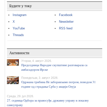
Будите у току
Instagram
Facebook
X
Newsletter
YouTube
RSS feed
Threads
Активности
Уторак, 4. август 2026.
Председница Народне скупштине разговарала са
амбасадором Ирске
Понедељак, 3. август 2026.
Одржана трибина Не заборављамо погром, поводом 31
године од страдања Срба у акцији Олуја
Среда, 29. јул 2026.
27. седница Одбора за правосуђе, државну управу и локалну
самоуправу