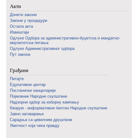
Акти
Донети закони
Закони у процедури
Остала акта
Извештаји
Одлуке Одбора за административно-буџетска и мандатно-
имунитетска питања
Одлуке Административног одбора
Пут закона
Грађани
Питајте
Едукативни центар
Посланичке канцеларије
Појмовник Народне скупштине
Надзорни одбор за изборну кампању
Кворум - информативни билтен Народне скупштине
Јавно заговарање
Сарадња са цивилним друштвом
Уметност која чека правду