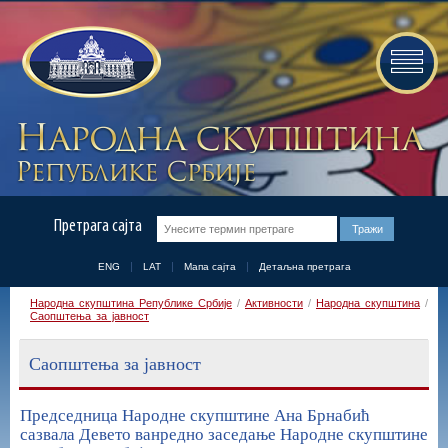
Претрага сајта
ENG
LAT
Мапа сајта
Детаљна претрага
Народна скупштина Републике Србије
/
Активности
/
Народна скупштина
/
Саопштења за јавност
Саопштења за јавност
Председница Народне скупштине Ана Брнабић
сазвала Девето ванредно заседање Народне скупштине