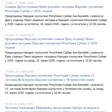
Среда, 15. април 2026.
Сазвана Друга седница Првог редовног заседања Народне скупштине
Републике Србије у 2026. години
Председница Народне скупштине Републике Србије Ана Брнабић, сазвала је
Другу седницу Првог редовног заседања Народне скупштине Републике Србије
у 2026. години за четвртак, 16. април 2026. године, са почетком у 12.00 часова.
Уторак, 14. април 2026.
Председница Народне скупштине сазвала Прву седницу Првог
редовног заседања Народне скупштине Републике Србије у 2026.
години
Председница Народне скупштине Републике Србије Ана Брнабић, сазвала је
Прву седницу Првог редовног заседања Народне скупштине Републике Србије
у 2026. години за среду, 15. април 2026. године, са почетком у 11.00 часова.
Уторак, 14. април 2026.
Председница Народне скупштине Републике Србије сазвала 13.
састанак Колегијума Народне скупштине у Четрнаестом сазиву
Председница Народне скупштине Републике Србије Ана Брнабић, сазвала је
13. састанак Колегијума Народне скупштине у Четрнаестом сазиву, за среду,
15. април 2026. године, са почетком у 10.00 часова.
Петак, 10. април 2026.
Честитка Александра Марковића, председника Одбора за људска и
мањинска права и равноправност полова Народне скупштине, поводом