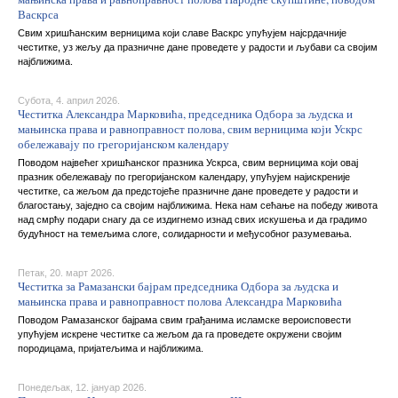
Васкрса
Свим хришћанским верницима који славе Васкрс упућујем најсрдачније
честитке, уз жељу да празничне дане проведете у радости и љубави са својим
најближима.
Субота, 4. април 2026.
Честитка Александра Марковића, председника Одбора за људска и
мањинска права и равноправност полова, свим верницима који Ускрс
обележавају по грегоријанском календару
Поводом највећег хришћанског празника Ускрса, свим верницима који овај
празник обележавају по грегоријанском календару, упућујем најискреније
честитке, са жељом да предстојеће празничне дане проведете у радости и
благостању, заједно са својим најближима. Нека нам сећање на победу живота
над смрћу подари снагу да се издигнемо изнад свих искушења и да градимо
будућност на темељима слоге, солидарности и међусобног разумевања.
Петак, 20. март 2026.
Честитка за Рамазански бајрам председника Одбора за људска и
мањинска права и равноправност полова Александра Марковића
Поводом Рамазанског бајрама свим грађанима исламске вероисповести
упућујем искрене честитке са жељом да га проведете окружени својим
породицама, пријатељима и најближима.
Понедељак, 12. јануар 2026.