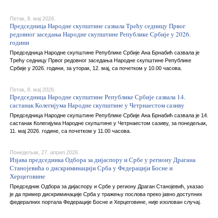
Петак, 8. мај 2026.
Председница Народне скупштине сазвала Tрeћу седницу Првог
редовног заседања Народне скупштине Републике Србије у 2026.
години
Председница Народне скупштине Републике Србије Ана Брнабић сазвала је
Tрeћу седницу Првог редовног заседања Народне скупштине Републике
Србије у 2026. години, за уторак, 12. мај, са почетком у 10.00 часова.
Петак, 8. мај 2026.
Председница Народне скупштине Републике Србије сазвала 14.
састанак Колегијума Народне скупштине у Четрнаестом сазиву
Председница Народне скупштине Републике Србије Ана Брнабић сазвала је 14.
састанак Колегијума Народне скупштине у Четрнаестом сазиву, за понедељак,
11. мај 2026. године, са почетком у 11.00 часова.
Понедељак, 27. април 2026.
Изјава председника Одбора за дијаспору и Србе у региону Драгана
Станојевића о дискриминацији Срба у Федерацији Босне и
Херцеговине
Председник Одбора за дијаспору и Србе у региону Драган Станојевић, указао
је да пример дискриминације Срба у тражењу послова преко јавно доступних
федералних портала Федерације Босне и Херцеговине, није изолован случај.