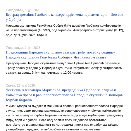
Понедељак, 1. јун 2026.
Београд домаћин Глобалне конференције жена парламентарки: Цео свет
у Србији
Народна скупштина Републике Србије биће домаћин Глобалне конференције
жена парламентарки (GCWP), под окриљем Интерпарламентарне уније (ИПУ),
од 2. до 4. јуна 2026. године.
Понедељак, 1. јун 2026.
Председница Народне скупштине сазвала Tрeћу посебну седницу
Народне скупштине Републике Србије у Четрнаестом сазиву
Председница Народне скупштине Републике Србије Ана Брнабић сазвала је
Tрeћу посебну седницу Народне скупштине Републике Србије у Четрнаестом
сазиву, за среду, 3. јун, са почетком у 12.00 часова.
Среда, 27. мај 2026.
Честитка Александра Марковића, председника Одбора за људска и
мањинска права и равноправност полова Народне скупштине, поводом
Курбан бајрама
У име Одбора за људска и мањинска права и равноправност полова Народне
скупштине, свим верницима исламске вероисповести упућујем најискреније
честитке поводом Курбан бајрама, са жељом да предстојеће дане проведете у
миру, вери и љубави. Нека овај велики празник донесе благостање,
достојанство и равноправност свим људима и нека нас охрабри да заједно
унапређујемо вредности међусобног уважавања и поштовања.