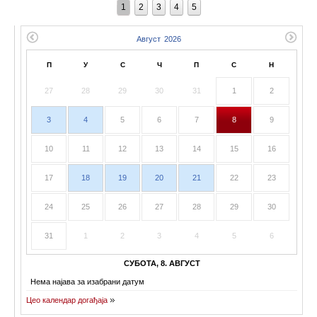
1
2
3
4
5
П
У
С
Ч
П
С
Н
27
28
29
30
31
1
2
3
4
5
6
7
8
9
10
11
12
13
14
15
16
17
18
19
20
21
22
23
24
25
26
27
28
29
30
31
1
2
3
4
5
6
СУБОТА, 8. АВГУСТ
Нема најава за изабрани датум
Цео календар догађаја