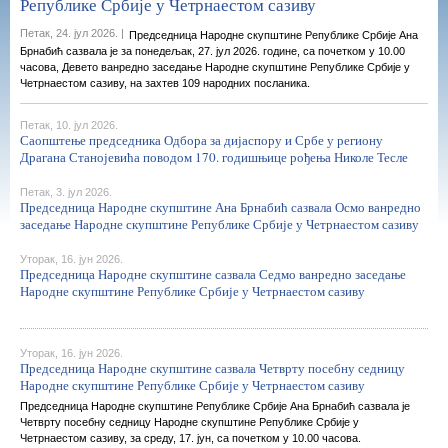
Републике Србије у Четрнаестом сазиву
Петак, 24. јул 2026. |
Председница Народне скупштине Републике Србије Ана
Брнабић сазвала је за понедељак, 27. јул 2026. године, са почетком у 10.00
часова, Девето ванредно заседање Народне скупштине Републике Србије у
Четрнаестом сазиву, на захтев 109 народних посланика.
Петак, 10. јул 2026.
Саопштење председника Одбора за дијаспору и Србе у региону
Драгана Станојевића поводом 170. годишњице рођења Николе Тесле
Петак, 3. јул 2026.
Председница Народне скупштине Ана Брнабић сазвала Осмо ванредно
заседање Народне скупштине Републике Србије у Четрнаестом сазиву
Уторак, 16. јун 2026.
Председница Народне скупштине сазвала Седмо ванредно заседање
Народне скупштине Републике Србије у Четрнаестом сазиву
Уторак, 16. јун 2026.
Председница Народне скупштине сазвала Четврту посебну седницу
Народне скупштине Републике Србије у Четрнаестом сазиву
Председница Народне скупштине Републике Србије Ана Брнабић сазвала је
Четврту посебну седницу Народне скупштине Републике Србије у
Четрнаестом сазиву, за среду, 17. јун, са почетком у 10.00 часова.