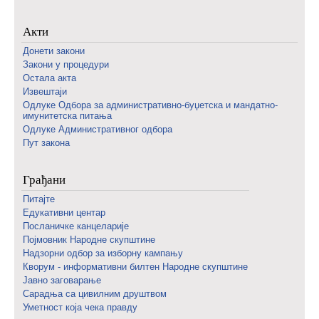
Акти
Донети закони
Закони у процедури
Остала акта
Извештаји
Одлуке Одбора за административно-буџетска и мандатно-
имунитетска питања
Одлуке Административног одбора
Пут закона
Грађани
Питајте
Едукативни центар
Посланичке канцеларије
Појмовник Народне скупштине
Надзорни одбор за изборну кампању
Кворум - информативни билтен Народне скупштине
Јавно заговарање
Сарадња са цивилним друштвом
Уметност која чека правду