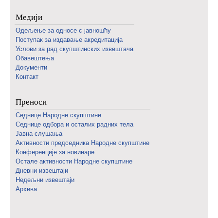
Медији
Одељење за односе с јавношћу
Поступак за издавање акредитација
Услови за рад скупштинских извештача
Обавештења
Документи
Контакт
Преноси
Седнице Народне скупштине
Седнице одбора и осталих радних тела
Јавна слушања
Активности председника Народне скупштине
Конференције за новинаре
Oстале активности Народне скупштине
Дневни извештаји
Недељни извештаји
Архива