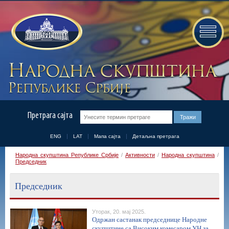
Претрага сајта
ENG
LAT
Мапа сајта
Детаљна претрага
Народна скупштина Републике Србије
/
Активности
/
Народна скупштина
/
Председник
Председник
Уторак, 20. мај 2025.
Одржан састанак председнице Народне
скупштине са Високим комесаром УН за