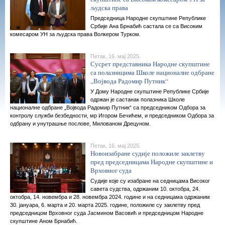
људска права
Председница Народне скупштине Републике
Србије Ана Брнабић састала се са Високим
комесаром УН за људска права Волкером Турком.
Петак, 16. мај 2025.
Сусрет представника Народне скупштине
са полазницима Школе националне одбране
„Војвода Радомир Путник“
У Дому Народне скупштине Републике Србије
одржан је састанак полазника Школе
националне одбране „Војвода Радомир Путник“ са председником Одбора за
контролу служби безбедности, мр Игором Бечићем, и председником Одбора за
одбрану и унутрашње послове, Милованом Дрецуном.
Петак, 16. мај 2025.
Новоизабране судије положиле заклетву
пред председницама Народне скупштине и
Врховног суда
Судије које су изабране на седницама Високог
савета судства, одржаним 10. октобра, 24.
октобра, 14. новембра и 28. новембра 2024. године и на седницама одржаним
30. јануара, 6. марта и 20. марта 2025. године, положиле су заклетву пред
председницом Врховног суда Јасмином Васовић и председницом Народне
скупштине Аном Брнабић.