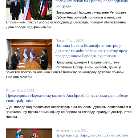
положила венац на Гробљу ослободилаца
Београда
Председница Народне скупштине Републике
Србије Ана Брнабић положила је венац на
Спомен-комплексу Гробља ослободилаца Београда, поводом обележавања
Дана победе над фашизмом.
Петак, 9. мај 2025.
Чланица Савета Комисије за контролу
државне помоћи положила заклетву пред
председницом Народне скупштине
Пред председницом Народне скупштине
Републике Србије Аном Брнабић, данас је
заклетву положила чланица Савета Комисије за контролу државне помоћи
Биљана Макевић.
Петак, 9. мај 2025.
Председница Народне скупштине Ана Брнабић честитала Дан победе
свим грађанима
„Дан победе над фашизмом обележавамо са поносом, дубоким поштовањем и
захвалношћу према свима који су се борили за слободу, правду и достојанство
човека.
Четвртак, 8. мај 2025.
Председница Народне скупштине састала