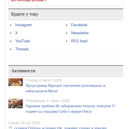
Цео календар догађаја
Будите у току
Instagram
Facebook
X
Newsletter
YouTube
RSS feed
Threads
Активности
Уторак, 4. август 2026.
Председница Народне скупштине разговарала са
амбасадором Ирске
Понедељак, 3. август 2026.
Одржана трибина Не заборављамо погром, поводом 31
године од страдања Срба у акцији Олуја
Среда, 29. јул 2026.
27. седница Одбора за правосуђе, државну управу и локалну