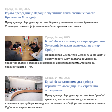
Среда, 14. мај 2025.
Изјава председнице Народне скупштине током званичне посете
Краљевини Холандији
Председница Народне скупштине борави у званичној посети Краљевини
Холандији, током које је имала низ билатералних састанака.
Среда, 14. мај 2025.
Брнабићева са холандским привредницима:
Холандија је важан економски партнер
Србији
Председница Скупштине Србије Ана Брнабић у
оквиру посете Хагу састала се данас са
представницима холандских компанија и представницима Агенције за
предузетништво (РВО).
Среда, 14. мај 2025.
Брнабић са члановима два одбора
парламента Холандије: ЕУ стратешко
опредељење
Председница Народне скупштине Ана Брнабић
данас се, током посете Хагу, састала са
члановима два одбора холандског парламента - Одбора за спољне послове и
Одбора за европске послове.