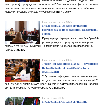
изјавила је данас у Будимпешти да је током
Конференције председника парламената ЕУ имала низ значајних састанака и
навела да се састала и са председницом Европског парламента Робертом
Мецолом, која јој је рекла да ће ускоро посетити Србију.
Понедељак, 12. мај 2025.
Председница Народне скупштине
разговарала са председницом Парламента
Кипра
Председница Народне скупштине Ана Брнабић
разговарала је са председницом кипарског
парламента Анитом Димитрију, на маргинама Конференције председника
парламената ЕУ.
Понедељак, 12. мај 2025.
Учешће председнице Народне скупштине
на Конференцији парламената ЕУ у
Будимпешти
У Будимпешти је данас почела Конференција
председника парламената држава чланица ЕУ
под називом “Европска будућност”, на којој учествује и председница Народне
скупштине Србије Републике Србије Ана Брнабић.
Петак, 9. мај 2025.
Председница Народне скупштине