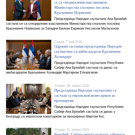
се са специјалним изаслаником
Министарства спољних послова
Краљевине Норвешке
Председница Народне скупштине Ана Брнабић
састала се са специјалним изаслаником Министарства спољних послова
Краљевине Норвешке за Западни Балкан Еириком Нестасом Матисеном.
Среда, 7. мај 2025.
Одржан састанак председнице Народне
скупштине са амбасадором Краљевине
Холандије
Председница Народне скупштине Републике
Србије Ана Брнабић састала се данас са
амбасадором Краљевине Холандије Мартајном Елхерсмом.
Уторак, 29. април 2025.
Председница Народне скупштине се
састала са европском комесарком за
проширење
Председница Народне скупштине Републике
Србије Ана Брнабић састала се данас у
Београду са европском комесарком за проширење Мартом Кос.
Уторак, 22. април 2025.
Брнабић: Србија негује културу сећања и