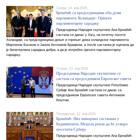
Среда, 14. мај 2025.
Брнабић са председницима оба дома
парламента Холандије: Ојачати
парламентарну сарадњу
Председница Народне скупштине Ана Брнабић
састала се данас у Хагу, на почетку посете
Холандији, са председницима доњег и горењег дома холандског парламента
Мартином Босмом и Јаном Антониом Браијном, а после састанка је оценила да
је билатерлана сарадња добра, а да је потребно ојачати парламентарну
сарадњу.
Уторак, 13. мај 2025.
Председница Народне скупштине се
састала са председником Европског савета
Председница Народне скупштине Републике
Србије Ана Брнабић састала се данас са
председником Европског савета Антониом
Коштом.
Понедељак, 12. мај 2025.
Брнабић: Низ значајних састанака у
Будимпешти, Мецола рекла да ће ускоро
посетити Србију
Председница Народне скупштине Ана Брнабић