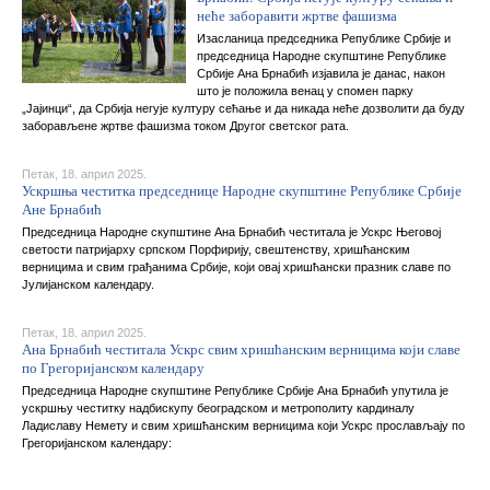
неће заборавити жртве фашизма
Изасланица председника Републике Србије и
председница Народне скупштине Републике
Србије Ана Брнабић изјавила је данас, након
што је положила венац у спомен парку
„Јајинци“, да Србија негује културу сећање и да никада неће дозволити да буду
заборављене жртве фашизма током Другог светског рата.
Петак, 18. април 2025.
Ускршња честитка председнице Народне скупштине Републике Србије
Ане Брнабић
Председница Народне скупштине Ана Брнабић честитала је Ускрс Његовој
светости патријарху српском Порфирију, свештенству, хришћанским
верницима и свим грађанима Србије, који овај хришћански празник славе по
Јулијанском календару.
Петак, 18. април 2025.
Ана Брнабић честитала Ускрс свим хришћанским верницима који славе
по Грегоријанском календару
Председница Народне скупштине Републике Србије Ана Брнабић упутила је
ускршњу честитку надбискупу београдском и метрополиту кардиналу
Ладиславу Немету и свим хришћанским верницима који Ускрс прослављају по
Грегоријанском календару: