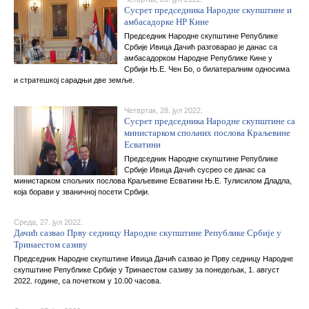
Сусрет председника Народне скупштине и
амбасадорке НР Кине
Председник Народне скупштине Републике
Србије Ивица Дачић разговарао је данас са
амбасадорком Народне Републике Кине у
Србији Њ.Е. Чен Бо, о билатералним односима
и стратешкој сарадњи две земље.
Четвртак, 28. јул 2022.
Сусрет председника Народне скупштине са
министарком спољних послова Краљевине
Есватини
Председник Народне скупштине Републике
Србије Ивица Дачић сусрео се данас са
министарком спољних послова Краљевине Есватини Њ.Е. Тулисилом Дладла,
која борави у званичној посети Србији.
Среда, 27. јул 2022.
Дачић сазвао Прву седницу Народне скупштине Републике Србије у
Тринаестом сазиву
Председник Народне скупштине Ивица Дачић сазвао је Прву седницу Народне
скупштине Републике Србије у Тринаестом сазиву за понедељак, 1. август
2022. године, са почетком у 10.00 часова.