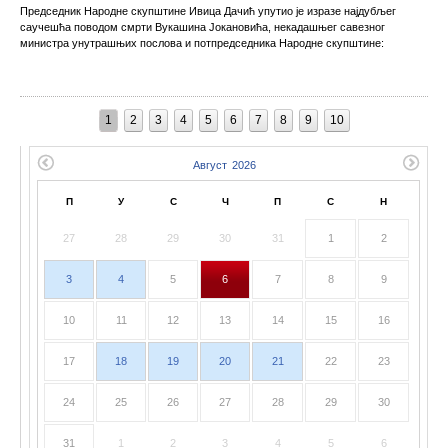
Председник Народне скупштине Ивица Дачић упутио је изразе најдубљег
саучешћа поводом смрти Вукашина Јокановића, некадашњег савезног
министра унутрашњих послова и потпредседника Народне скупштине:
1
2
3
4
5
6
7
8
9
10
П
У
С
Ч
П
С
Н
27
28
29
30
31
1
2
3
4
5
6
7
8
9
10
11
12
13
14
15
16
17
18
19
20
21
22
23
24
25
26
27
28
29
30
31
1
2
3
4
5
6