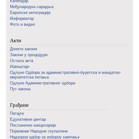
Календар
Међународна сарадња
Европске интеграције
Информатор
Фото и видео
Акти
Донети закони
Закони у процедури
Остала акта
Извештаји
Одлуке Одбора за административно-буџетска и мандатно-
имунитетска питања
Одлуке Административног одбора
Пут закона
Грађани
Питајте
Едукативни центар
Посланичке канцеларије
Појмовник Народне скупштине
Надзорни одбор за изборну кампању