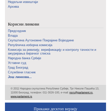
Недељни извештаји
Архива
Корисни линкови
Председник
Влада
Скупштина Аутономне Покрајине Војводине
Републичка изборна комисија
Комисија за ревизију, верификацију и контролу тачности и
ажурирања бирачког списка
Народна банка Србије
Уставни суд
Град Београд
Службени гласник
Још линкова...
© 2011 Народна скупштина Републике Србије, Трг Николе Пашића 13,
11000 Београд, телефон: 011-3026-100, е-mail:
nsrs@parlament.rs
,
www.parlament.rs
Прикажи десктоп верзију