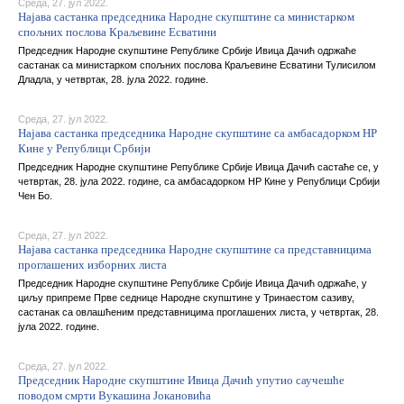
Среда, 27. јул 2022.
Најава састанка председника Народне скупштине са министарком
спољних послова Краљевине Есватини
Председник Народне скупштине Републике Србије Ивица Дачић одржаће
састанак са министарком спољних послова Краљевине Есватини Тулисилом
Дладла, у четвртак, 28. јула 2022. године.
Среда, 27. јул 2022.
Најава састанка председника Народне скупштине са амбасадорком НР
Кине у Републици Србији
Председник Народне скупштине Републике Србије Ивица Дачић састаће се, у
четвртак, 28. јула 2022. године, са амбасадорком НР Кине у Републици Србији
Чен Бо.
Среда, 27. јул 2022.
Најава састанка председника Народне скупштине са представницима
проглашених изборних листа
Председник Народне скупштине Републике Србије Ивица Дачић одржаће, у
циљу припреме Прве седнице Народне скупштине у Тринаестом сазиву,
састанак са овлашћеним представницима проглашених листа, у четвртак, 28.
јула 2022. године.
Среда, 27. јул 2022.
Председник Народне скупштине Ивица Дачић упутио саучешће
поводом смрти Вукашина Јокановића