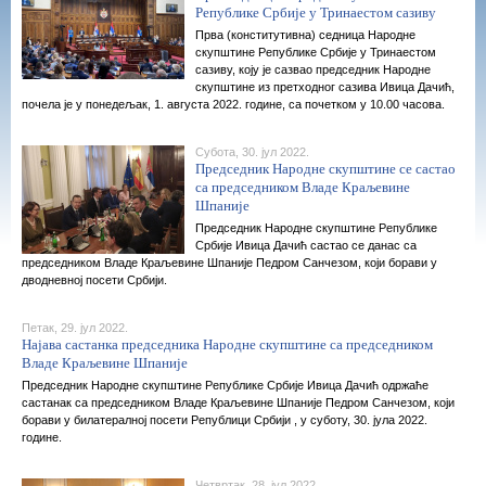
Републике Србије у Тринаестом сазиву
Прва (конститутивна) седница Народне
скупштине Републике Србије у Тринаестом
сазиву, коју је сазвао председник Народне
скупштине из претходног сазива Ивица Дачић,
почела је у понедељак, 1. августа 2022. године, са почетком у 10.00 часова.
Субота, 30. јул 2022.
Председник Народне скупштине се састао
са председником Владе Краљевине
Шпаније
Председник Народне скупштине Републике
Србије Ивица Дачић састао се данас са
председником Владе Краљевине Шпаније Педром Санчезом, који борави у
дводневној посети Србији.
Петак, 29. јул 2022.
Најава састанка председника Народне скупштине са председником
Владе Краљевине Шпаније
Председник Народне скупштине Републике Србије Ивица Дачић одржаће
састанак са председником Владе Краљевине Шпаније Педром Санчезом, који
борави у билатералној посети Републици Србији , у суботу, 30. јула 2022.
године.
Четвртак, 28. јул 2022.