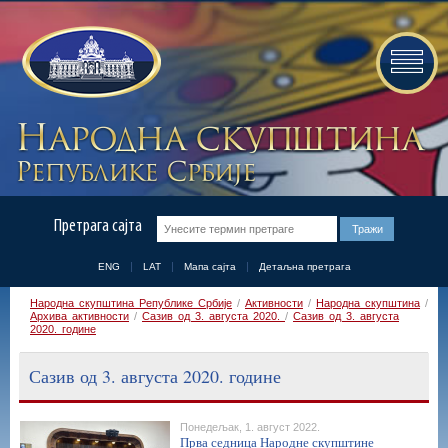
Претрага сајта
ENG
LAT
Мапа сајта
Детаљна претрага
Народна скупштина Републике Србије
/
Активности
/
Народна скупштина
/
Архива активности
/
Сазив од 3. августа 2020.
/
Сазив од 3. августа
2020. године
Сазив од 3. августа 2020. године
Понедељак, 1. август 2022.
Прва седница Народне скупштине