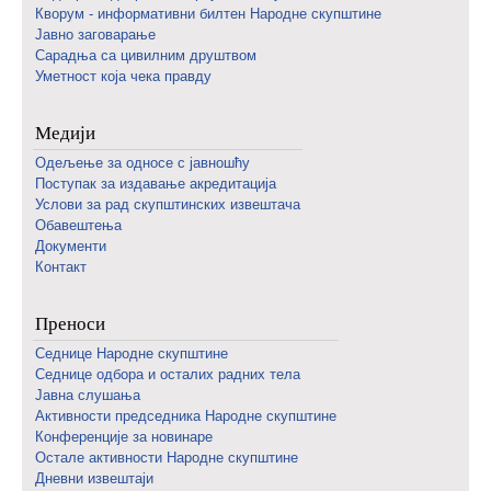
Кворум - информативни билтен Народне скупштине
Јавно заговарање
Сарадња са цивилним друштвом
Уметност која чека правду
Медији
Одељење за односе с јавношћу
Поступак за издавање акредитација
Услови за рад скупштинских извештача
Обавештења
Документи
Контакт
Преноси
Седнице Народне скупштине
Седнице одбора и осталих радних тела
Јавна слушања
Активности председника Народне скупштине
Конференције за новинаре
Oстале активности Народне скупштине
Дневни извештаји