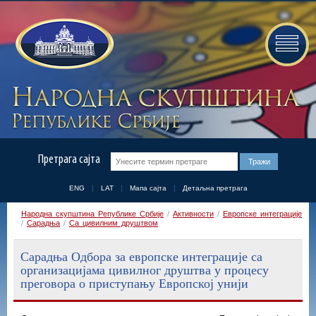
Претрага сајта
ENG
LAT
Мапа сајта
Детаљна претрага
Народна скупштина Републике Србије
/
Активности
/
Европске интеграције
/
Сарадња
/
Са цивилним друштвом
Сарадња Одбора за европске интеграције са
организацијама цивилног друштва у процесу
преговора о приступању Европској унији