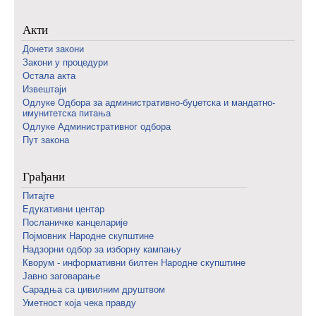
Акти
Донети закони
Закони у процедури
Остала акта
Извештаји
Одлуке Одбора за административно-буџетска и мандатно-
имунитетска питања
Одлуке Административног одбора
Пут закона
Грађани
Питајте
Едукативни центар
Посланичке канцеларије
Појмовник Народне скупштине
Надзорни одбор за изборну кампању
Кворум - информативни билтен Народне скупштине
Јавно заговарање
Сарадња са цивилним друштвом
Уметност која чека правду