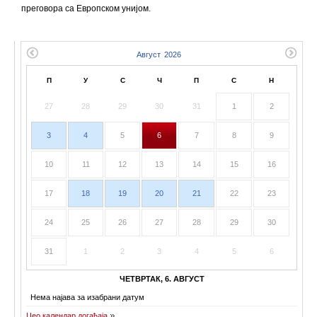
преговора са Европском унијом.
П
У
С
Ч
П
С
Н
27
28
29
30
31
1
2
3
4
5
6
7
8
9
10
11
12
13
14
15
16
17
18
19
20
21
22
23
24
25
26
27
28
29
30
31
1
2
3
4
5
6
ЧЕТВРТАК, 6. АВГУСТ
Нема најава за изабрани датум
Цео календар догађаја