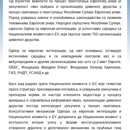
Од изузетне важности за процес приступања Европској унији је
укљученост свих грађана и организација цивилног друштва у
процес преговора о приступању Републике Србије Европској унији.
Поред усвајања закона и усклађивања законодавства са правним
тековинама Европске уније, Народна скупштина Републике Србије,
односно Одбор за европске интеграције, је успоставио сарадњу са
Националним конвентом о ЕУ, који окупља преко 700 организација
цивилног друштва.
Одбор за европске интеграције, од свог оснивања, остварује
интензивну сарадњу и са невладиним сектором као и са
међународним и другим организацијама као што су Савет Европе,
ОЕБС, Фондација Фридрих Еберт, Фондација Конрад Аденауер,
ГИЗ, УНДП, УСАИД и др.
Кроз рад радних група Националног конвента о ЕУ, које тематски
прате структуру преговарачких поглавља, и усвајањем закључака и
препорука којима се настоје отклонити недостаци у процесу
креирања и спровођења реформских мера, организације цивилног
друштва постају непосредно укључене у процес преговора.
Консултативни механизам Одбора за европске интеграције и
Националног конвента о ЕУ доприноси да Национални конвент у
потпуности испуни улогу у форми институционализованог
отвореног дијалога и делотворног механизма за праћење тока