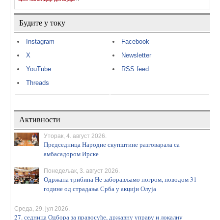
Будите у току
Instagram
Facebook
X
Newsletter
YouTube
RSS feed
Threads
Активности
Уторак, 4. август 2026.
Председница Народне скупштине разговарала са
амбасадором Ирске
Понедељак, 3. август 2026.
Одржана трибина Не заборављамо погром, поводом 31
године од страдања Срба у акцији Олуја
Среда, 29. јул 2026.
27. седница Одбора за правосуђе, државну управу и локалну