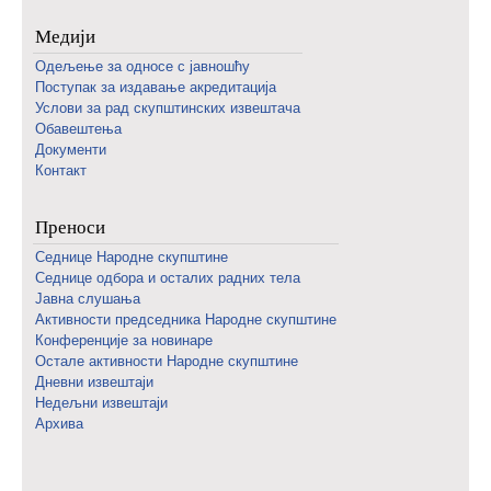
Медији
Одељење за односе с јавношћу
Поступак за издавање акредитација
Услови за рад скупштинских извештача
Обавештења
Документи
Контакт
Преноси
Седнице Народне скупштине
Седнице одбора и осталих радних тела
Јавна слушања
Активности председника Народне скупштине
Конференције за новинаре
Oстале активности Народне скупштине
Дневни извештаји
Недељни извештаји
Архива