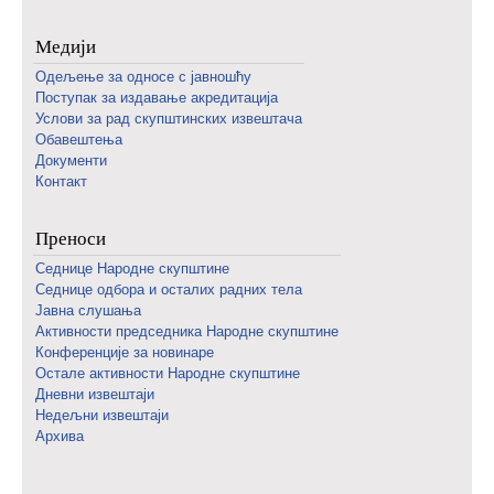
Медији
Одељење за односе с јавношћу
Поступак за издавање акредитација
Услови за рад скупштинских извештача
Обавештења
Документи
Контакт
Преноси
Седнице Народне скупштине
Седнице одбора и осталих радних тела
Јавна слушања
Активности председника Народне скупштине
Конференције за новинаре
Oстале активности Народне скупштине
Дневни извештаји
Недељни извештаји
Архива