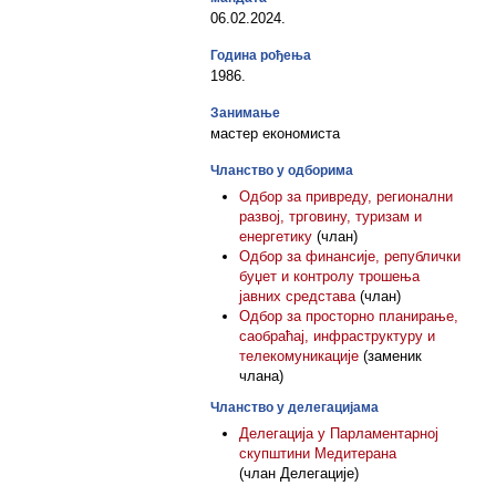
06.02.2024.
Година рођења
1986.
Занимање
мастер економиста
Чланство у одборима
Одбор за привреду, регионални
развој, трговину, туризам и
енергетику
(члан)
Одбор за финансије, републички
буџет и контролу трошења
јавних средстава
(члан)
Одбор за просторно планирање,
саобраћај, инфраструктуру и
телекомуникације
(заменик
члана)
Чланство у делегацијама
Делегација у Парламентарној
скупштини Медитерана
(члан Делегације)