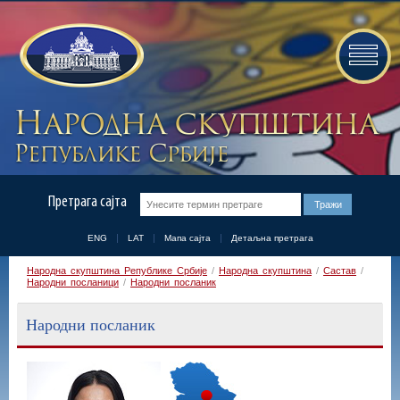
Претрага сајта
ENG
LAT
Мапа сајта
Детаљна претрага
Народна скупштина Републике Србије
/
Народна скупштина
/
Састав
/
Народни посланици
/
Народни посланик
Народни посланик