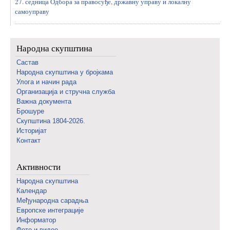
27. седница Одбора за правосуђе, државну управу и локалну
самоуправу
Народна скупштина
Састав
Народна скупштина у бројкама
Улога и начин рада
Организација и стручна служба
Важна документа
Брошуре
Скупштина 1804-2026.
Историјат
Контакт
Активности
Народна скупштина
Календар
Међународна сарадња
Европске интеграције
Информатор
Фото и видео