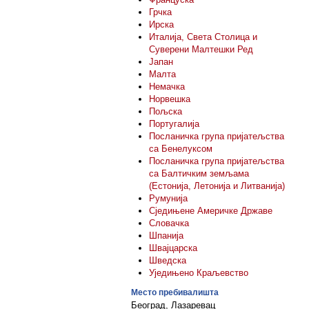
Грчка
Ирска
Италија, Светa Столицa и
Суверени Малтешки Ред
Јапан
Малта
Немачка
Норвешка
Пољска
Португалија
Посланичка група пријатељства
са Бенелуксом
Посланичка група пријатељства
са Балтичким земљама
(Естонија, Летонија и Литванија)
Румунија
Сједињене Америчке Државе
Словачка
Шпанија
Швајцарска
Шведска
Уједињено Краљевство
Место пребивалишта
Београд, Лазаревац