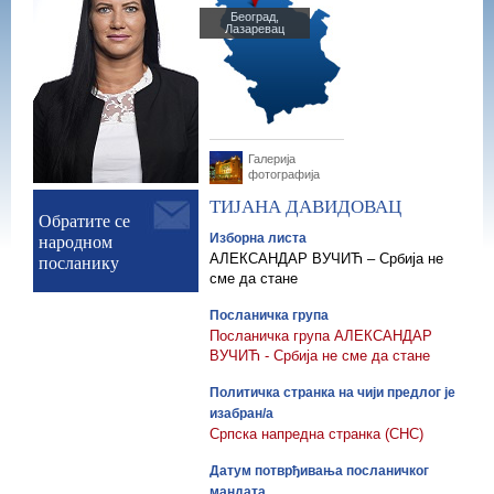
Београд,
Лазаревац
Галерија
фотографија
ТИЈАНА
ДАВИДОВАЦ
Обратите се
народном
Изборна листа
посланику
АЛЕКСАНДАР ВУЧИЋ – Србија не
сме да стане
Посланичка група
Посланичка група АЛЕКСАНДАР
ВУЧИЋ - Србија не сме да стане
Политичка странка на чији предлог је
изабран/а
Српска напредна странка (СНС)
Датум потврђивања посланичког
мандата