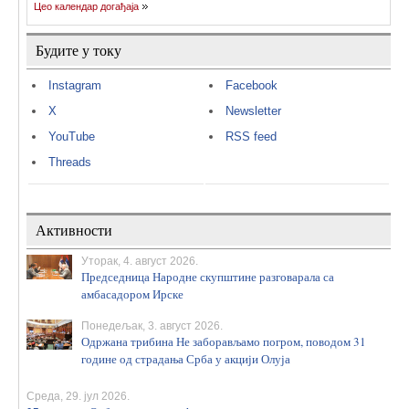
Цео календар догађаја
Будите у току
Instagram
Facebook
X
Newsletter
YouTube
RSS feed
Threads
Активности
Уторак, 4. август 2026.
Председница Народне скупштине разговарала са
амбасадором Ирске
Понедељак, 3. август 2026.
Одржана трибина Не заборављамо погром, поводом 31
године од страдања Срба у акцији Олуја
Среда, 29. јул 2026.