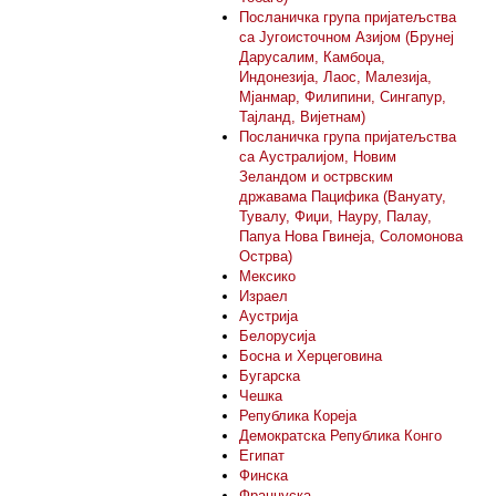
Посланичка група пријатељства
са Југоисточном Азијом (Брунеј
Дарусалим, Камбоџа,
Индонезија, Лаос, Малезија,
Мјанмар, Филипини, Сингапур,
Тајланд, Вијетнам)
Посланичка група пријатељства
са Аустралијом, Новим
Зеландом и острвским
државама Пацифика (Вануату,
Тувалу, Фиџи, Науру, Палау,
Папуа Нова Гвинеја, Соломонова
Острва)
Мексико
Израел
Аустрија
Белорусија
Босна и Херцеговина
Бугарска
Чешка
Република Кореја
Демократска Република Конго
Египат
Финска
Француска