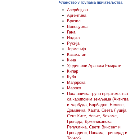
Чланство у групама пријатељства
Азербејџан
Аргентина
Бразил
Венецуела
Гана
Индија
Русија
Јерменија
Казахстан
Кина
Уједињени Арапски Емирати
Кипар
Куба
Мађарска
Мароко
Посланичка група пријатељства
са карипским земљама (Антигва
и Барбуда, Барбадос, Белизе,
Доминика, Хаити, Света Луција,
Сент Китс, Невис, Бахаме,
Гренада, Доминиканска
Република, Свети Винсент и
Гренадини, Панама, Тринидад и
Тобаго)