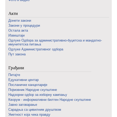
Акти
Донети закони
Закони у процедури
Остала акта
Извештаји
Одлуке Одбора за административно-буџетска и мандатно-
имунитетска питања
Одлуке Административног одбора
Пут закона
Грађани
Питајте
Едукативни центар
Посланичке канцеларије
Појмовник Народне скупштине
Надзорни одбор за изборну кампању
Кворум - информативни билтен Народне скупштине
Јавно заговарање
Сарадња са цивилним друштвом
Уметност која чека правду