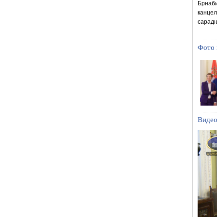
Брнаб
канцел
сарадњ
Фото 
Видео