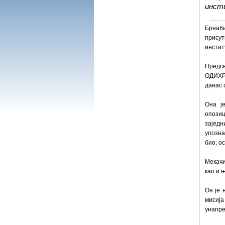
инст
Брнаби
прису
инстит
Предсе
ОДИХР-
данас 
Она је
опозиц
зајед
упозна
био, о
Мекачи
као и 
Он је 
мисиј
унапре