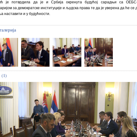
ић је потврдила да је и Србија окренута будућој сарадњи са ОЕБС
аријом за демократске институције и људска права те да је уверена да ће се 
а наставити и у будућности.
галерија
 (1)