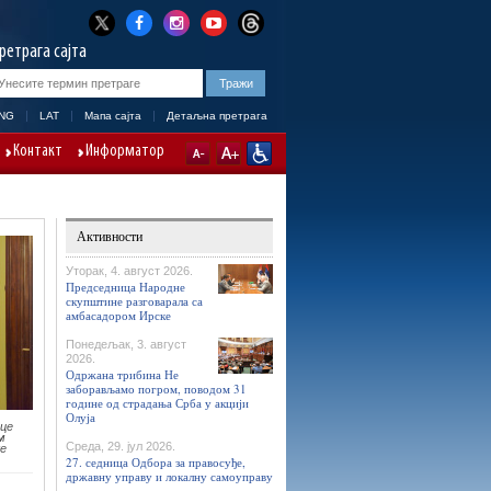
ретрага сајта
NG
LAT
Мапа сајта
Детаљна претрага
Контакт
Информатор
Активности
Уторак, 4. август 2026.
Председница Народне
скупштине разговарала са
амбасадором Ирске
Понедељак, 3. август
2026.
Одржана трибина Не
заборављамо погром, поводом 31
године од страдања Срба у акцији
Олуја
ице
м
Среда, 29. јул 2026.
ке
27. седница Одбора за правосуђе,
државну управу и локалну самоуправу