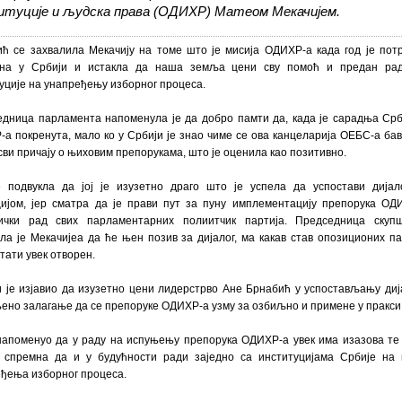
итуције и људска права (ОДИХР) Матеом Мекачијем.
ћ се захвалила Мекачију на томе што је мисија ОДИХР-а када год је пот
тна у Србији и истакла да наша земља цени сву помоћ и предан ра
уције на унапређењу изборног процеса.
дница парламента напоменула је да добро памти да, када је сарадња Срб
а покренута, мало ко у Србији је знао чиме се ова канцеларија ОЕБС-а бав
сви причају о њиховим препорукама, што је оценила као позитивно.
 подвукла да јој је изузетно драго што је успела да успостави дијал
ијом, јер сматра да је прави пут за пуну имплементацију препорука ОД
нички рад свих парламентарних полиитчик партија. Председница скуп
ла је Мекачијеа да ће њен позив за дијалог, ма какав став опозиционих па
стати увек отворен.
 је изјавио да изузетно цени лидерстрво Ане Брнабић у успостављању диј
њено залагање да се препоруке ОДИХР-а узму за озбиљно и примене у пракси
напоменуо да у раду на испуњењу препорука ОДИХР-а увек има изазова те 
а спремна да и у будућности ради заједно са институцијама Србије на
ђења изборног процеса.