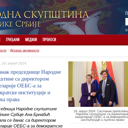
П
E
И
ГРАЂАНИ
МЕДИЈИ
ПРЕНОСИ
ости
/
Детаљи активности
, 16. април 2024.
анак председнице Народне
штине са директором
еларије ОЕБС-а за
кратске институције и
ка права
седница Народне скупштине
16. април 2024. Састанак председн
лике Србије Ана Брнабић
Народне скупштине са директоро
канцеларије ОЕБС-а за демократс
ла се данас са директором
институције и људска права
ларије ОЕБС-а за демократске