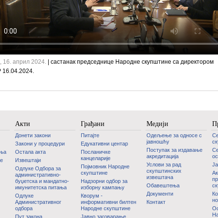
, 16. април 2024.
| састанак председнице Народне скупштине са директором
16.04.2024.
Акти
Грађани
Медији
П
Донети закони
Питајте
Одељење за односе с
С
јавношћу
с
Закони у процедури
Едукативни центар
Поступак за издавање
Се
дња
Остала акта
Посланичке
акредитација
ос
канцеларије
је
Извештаји
Услови за рад
Ј
Појмовник Народне
Одлуке Одбора за
скупштинских
скупштине
Ак
административно-
извештача
пр
буџетска и мандатно-
Надзорни одбор за
Обавештења
с
имунитетска питања
изборну кампању
Документи
Ко
Одлуке
Кворум -
но
Административног
информативни билтен
Контакт
одбора
Народне скупштине
Oс
На
Пут закона
Јавно заговарање