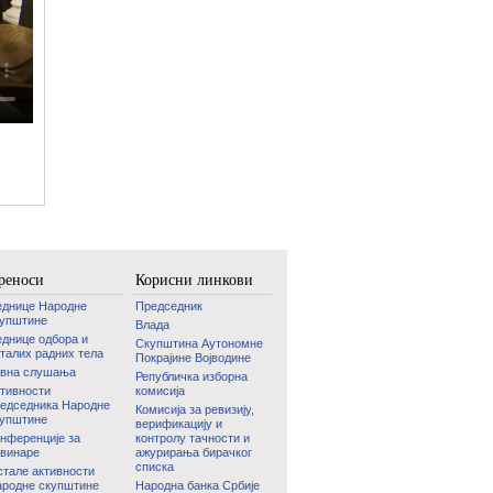
реноси
Корисни линкови
еднице Народне
Председник
купштине
Влада
днице одбора и
Скупштина Аутономне
талих радних тела
Покрајине Војводине
авна слушања
Републичка изборна
тивности
комисија
едседника Народне
Комисија за ревизију,
купштине
верификацију и
нференције за
контролу тачности и
винаре
ажурирања бирачког
списка
тале активности
родне скупштине
Народна банка Србије