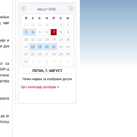
ребно
П
У
С
Ч
П
С
Н
д ове
27
28
29
30
31
1
2
3
4
5
6
7
8
9
10
11
12
13
14
15
16
ије и
и док
17
18
19
20
21
22
23
24
25
26
27
28
29
30
31
1
2
3
4
5
6
ог са
ИХР-а
ПЕТАК, 7. АВГУСТ
штине
Нема најава за изабрани датум
ртија
Цео календар догађаја
алога
.
да је
 пољу