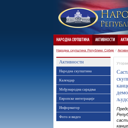
НАРОДНА СКУПШТИНА
АКТИВНОСТИ
АКТ
Народна скупштина Републике Србије
/
Активн
Активности
Уторак
Саст
Народна скупштина
скуп
Календар
канц
Међународна сарадња
демо
људс
Европске интеграције
Информатор
Пред
Репуб
Фото и видео
саста
канце