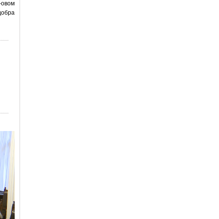
-овом
добра