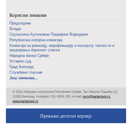
Корисни линкови
Председник
Влада
Скупштина Аутономне Покрајине Војводине
Републичка изборна комисија
Комисија за ревизију, верификацију и контролу тачности и
ажурирања бирачког списка
Народна банка Србије
Уставни суд
Град Београд
Службени гласник
Још линкова...
© 2011 Народна скупштина Републике Србије, Трг Николе Пашића 13,
11000 Београд, телефон: 011-3026-100, е-mail:
nsrs@parlament.rs
,
www.parlament.rs
Прикажи десктоп верзију