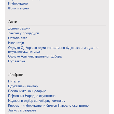
Информатор
Фото и видео
Акти
Донети закони
Закони у процедури
Остала акта
Извештаји
Одлуке Одбора за административно-буџетска и мандатно-
имунитетска питања
Одлуке Административног одбора
Пут закона
Грађани
Питајте
Едукативни центар
Посланичке канцеларије
Појмовник Народне скупштине
Надзорни одбор за изборну кампању
Кворум - информативни билтен Народне скупштине
Јавно заговарање