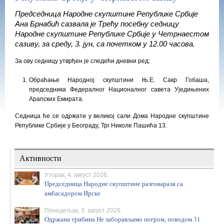
Председница Народне скупштине Републике Србије
Ана Брнабић сазвала је Tрeћу посебну седницу
Народне скупштине Републике Србије у Четрнаестом
сазиву, за среду, 3. јун, са почетком у 12.00 часова.
За ову седницу утврђен је следећи дневни ред:
Обраћање Народној скупштини Њ.Е. Сакр Гобаша,
председника Федералног Националног савета Уједињених
Арапских Емирата.
Седница ће се одржати у великој сали Дома Народне скупштине
Републике Србије у Београду, Трг Николе Пашића 13.
Активности
Уторак, 4. август 2026.
Председница Народне скупштине разговарала са
амбасадором Ирске
Понедељак, 3. август 2026.
Одржана трибина Не заборављамо погром, поводом 31