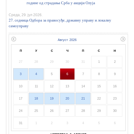
године од страдања Срба у акцији Олуја
Среда, 29. јул 2026.
27. седница Одбора за правосуђе, државну управу и локалну
самоуправу
П
У
С
Ч
П
С
Н
27
28
29
30
31
1
2
3
4
5
6
7
8
9
10
11
12
13
14
15
16
17
18
19
20
21
22
23
24
25
26
27
28
29
30
31
1
2
3
4
5
6