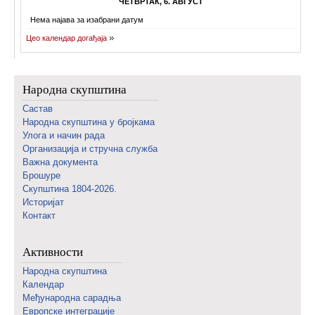
ЧЕТВРТАК, 6. АВГУСТ
Нема најава за изабрани датум
Цео календар догађаја
Народна скупштина
Састав
Народна скупштина у бројкама
Улога и начин рада
Организација и стручна служба
Важна документа
Брошуре
Скупштина 1804-2026.
Историјат
Контакт
Активности
Народна скупштина
Календар
Међународна сарадња
Европске интеграције