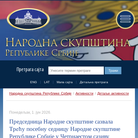
Претрага сајта
ENG
LAT
Мапа сајта
Детаљна претрага
Народна скупштина Републике Србије
/
Активности
/
Детаљи активности
Понедељак, 1. јун 2026.
Председница Народне скупштине сазвала
Tрeћу посебну седницу Народне скупштине
Републике Србије у Четрнаестом сазиву