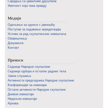
Сарадња са цивилним друштвом
Уметност која чека правду
Медији
Одељење за односе с јавношћу
Поступак за издавање акредитација
Услови за рад скупштинских извештача
Обавештења
Документи
Контакт
Преноси
Седнице Народне скупштине
Седнице одбора и осталих радних тела
Јавна слушања
Активности председника Народне скупштине
Конференције за новинаре
Oстале активности Народне скупштине
Дневни извештаји
Недељни извештаји
Архива