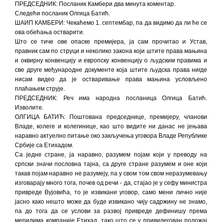
ПРЕДСЕДНИК: Посланик Камбери два минута коментар.
Следећи посланик Олгица Батић.
ШАИП КАМБЕРИ: Чекаћемо 1. септембар, па да видимо да ли ће се
ова обећања остварити.
Што се тиче ове опаске премијера, ја сам прочитао и Устав,
правник сам по струци и неколико закона који штите права мањина
и оквирну конвенцију и европску конвенцију о људским правима и
све друге међународне документе која штите људска права нигде
нисам видео да је остваривање права мањина условљено
плаћањем струје.
ПРЕДСЕДНИК: Реч има народна посланица Олгица Батић.
Изволите.
ОЛГИЦА БАТИЋ: Поштована председнице, премијеру, чланови
Владе, колеге и колегинице, као што видите ни данас не јењава
наравно актуелно питање око закључења уговора Владе Републике
Србије са Етихадом.
Са једне стране, ја наравно, разумем појам који у преводу на
српски значи пословна тајна, са друге стране разумем и оне који
такав појам наравно не разумеју, па у свом том свом неразумевању
изговарају много тога, почев од речи - да, стајао је у сефу министра
привреде Вујовића, то је извикани уговор, само мени лично није
јасно како нешто може да буде извикано чију садржину не знамо,
па до тога да се услови за развој привреде дефинишу према
мерилима компаније Етихад, тако што се у привилегован положај