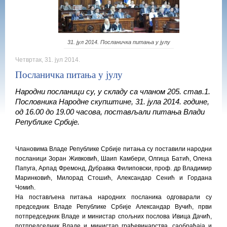
31. јул 2014. Посланичка питања у јулу
Четвртак, 31. јул 2014.
Посланичка питања у јулу
Народни посланици су, у складу са чланом 205. став.1.
Пословника Народне скупштине, 31. јула 2014. године,
од 16.00 до 19.00 часова, постављали питања Влади
Републике Србије.
Члановима Владе Републике Србије питања су поставили народни
посланици Зоран Живковић, Шаип Камбери, Олгица Батић, Олена
Папуга, Арпад Фремонд, Дубравка Филиповски, проф. др Владимир
Маринковић, Милорад Стошић, Александар Сенић и Гордана
Чомић.
На постављена питања народних посланика одговарали су
председник Владе Републике Србије Александар Вучић, први
потпредседник Владе и министар спољних послова Ивица Дачић,
потпредседник Владе и министар грађевинарства, саобраћаја и