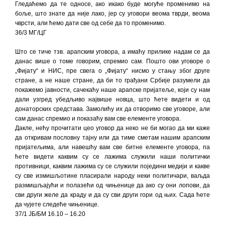
Гледаћемо да те односе, ако икако буде могуће променимо на
боље, што знате да није лако, јер су уговори веома тврди, веома
чврсти, али ћемо дати све од себе да то променимо.
36/3 МГ/ЦГ
Што се тиче тзв. арапским уговора, а имаћу прилике надам се да
данас више о томе говорим, спремио сам. Пошто ови уговоре о
„Фијату“ и НИС, пре свега о „Фијату“ нисмо у стању због друге
стране, а не наше стране, да би то грађани Србије разумели да
покажемо јавности, сачекаћу наше арапске пријатеље, који су нам
дали узгред убедљиво највише новца, што ћете видети и од
донаторских средстава. Замолићу их да отворимо све уговоре, али
сам данас спремио и показаћу вам све елементе уговора.
Дакле, нећу прочитати цео уговор да неко не би могао да ми каже
да откривам пословну тајну или да тиме сметам нашим арапским
пријатељима, али навешћу вам све битне елементе уговора, па
ћете видети каквим су се лажима служили наши политички
противници, каквим лажима су се служили поједини медији и какве
су све измишљотине пласирали народу неки политичари, ваљда
размишљајући и полазећи од чињенице да ако су они лопови, да
сви други желе да краду и да су сви други гори од њих. Сада ћете
да чујете следеће чињенице.
37/1 ЈБ/БМ 16.10 – 16.20