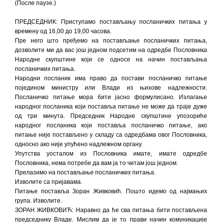
(После паузе.)
ПРЕДСЕДНИК: Приступамо постављању посланичких питања у
времену од 16,00 до 19,00 часова.
Пре него што пређемо на постављање посланичких питања,
дозволите ми да вас још једном подсетим на одредбе Пословника
Народне скупштине који се односе на начин постављања
посланичких питања.
Народни посланик има право да постави посланичко питање
поједином министру или Влади из њихове надлежности.
Посланичко питање мора бити јасно формулисано. Излагање
народног посланика који поставља питање не може да траје дуже
од три минута. Председник Народне скупштине упозориће
народног посланика који поставља посланичко питање, ако
питање није постављено у складу са одредбама овог Пословника,
односно ако није упућено надлежном органу.
Упутства уосталом из Пословника имате, имате одредбе
Пословника, нема потребе да вам ја то читам још једном.
Прелазимо на постављање посланичких питања.
Изволите са пријавама.
Питање поставља Зоран Живковић. Пошто идемо од најмањих
група. Изволите.
ЗОРАН ЖИВКОВИЋ: Наравно да ће сва питања бити постављена
председнику Владе. Мислим да је то прави начин комуникације