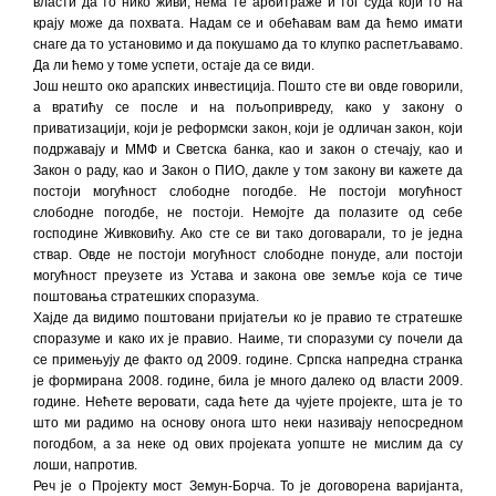
власти да то нико живи, нема те арбитраже и тог суда који то на
крају може да похвата. Надам се и обећавам вам да ћемо имати
снаге да то установимо и да покушамо да то клупко распетљавамо.
Да ли ћемо у томе успети, остаје да се види.
Још нешто око арапских инвестиција. Пошто сте ви овде говорили,
а вратићу се после и на пољопривреду, како у закону о
приватизацији, који је реформски закон, који је одличан закон, који
подржавају и ММФ и Светска банка, као и закон о стечају, као и
Закон о раду, као и Закон о ПИО, дакле у том закону ви кажете да
постоји могућност слободне погодбе. Не постоји могућност
слободне погодбе, не постоји. Немојте да полазите од себе
господине Живковићу. Ако сте се ви тако договарали, то је једна
ствар. Овде не постоји могућност слободне понуде, али постоји
могућност преузете из Устава и закона ове земље која се тиче
поштовања стратешких споразума.
Хајде да видимо поштовани пријатељи ко је правио те стратешке
споразуме и како их је правио. Наиме, ти споразуми су почели да
се примењују де факто од 2009. године. Српска напредна странка
је формирана 2008. године, била је много далеко од власти 2009.
године. Нећете веровати, сада ћете да чујете пројекте, шта је то
што ми радимо на основу онога што неки називају непосредном
погодбом, а за неке од ових пројеката уопште не мислим да су
лоши, напротив.
Реч је о Пројекту мост Земун-Борча. То је договорена варијанта,