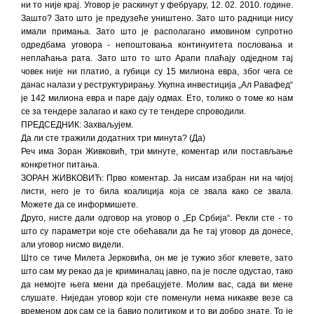
ни то није крај. Уговор је раскинут у фебруару, 12. 02. 2010. године.
Зашто? Зато што је предузеће уништено. Зато што радници нису
имали примања. Зато што је располагано имовином супротно
одредбама уговора - непоштовања континуитета пословања и
неплаћања рата. Зато што то што Арапи плаћају одједном тај
човек није ни платио, а губици су 15 милиона евра, због чега се
данас налази у реструктурирању. Укупна инвестиција „Ал Равафед“
је 142 милиона евра и паре дају одмах. Ето, толико о томе ко нам
се за тендере залагао и како су те тендере спроводили.
ПРЕДСЕДНИК: Захваљујем.
Да ли сте тражили додатних три минута? (Да)
Реч има Зоран Живковић, три минуте, коментар или постављање
конкретног питања.
ЗОРАН ЖИВКОВИЋ: Прво коментар. Ја нисам изабран ни на чијој
листи, него је то била коалиција која се звала како се звала.
Можете да се информишете.
Друго, нисте дали одговор на уговор о „Ер Србија“. Рекли сте - то
што су параметри које сте обећавали да ће тај уговор да донесе,
али уговор нисмо видели.
Што се тиче Милета Јерковића, он ме је тужио због клевете, зато
што сам му рекао да је криминалац јавно, па је после одустао, тако
да немојте њега мени да пребацујете. Молим вас, сада ви мене
слушате. Ниједан уговор који сте поменули нема никакве везе са
временом док сам се ја бавио политиком и то ви добро знате. То је