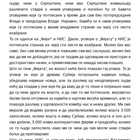
људи, неки у Скупштини, неки ван Скупштине измишљају
различите ствари о неким уговорима и посебно ћу се бавити
уговорима који су потписани у време док сам био потпредседник
Владе и председник Владе. Наравно, бавићу се и овим уговорима
који су потписани у време владавине странке на чијој сте листи
изабрани.
То се односи на „Фијат“ и НИС. Дакле, уговоре о „Фијату“ у НИС је
потписала странка на чијој сте листи ви изабрани. Молио бих вас
само, био сам веома учтив и пажљиво сам вас саслушао, молио бих
вас да ми не добацујете, јер се трудим да одговарам на пристојан и
достојанствен начин, а примитивизма се никада нисам плашио.
Што се тиче „Фијата“, на жалост неће бити показан тај уговор. То је
уговор за који је држава Србија потрошила највише новца,
убедљиво највише новца, али за разлику од неодговорних људи
нећу да спадам у оне који ће да кажу да је то лоше и погрешно иако
да су неки други на власти, а да смо то ми потписали, вероватно
бисмо били оптужени за највећи и најтежи могући криминал, али то
показује разлику у одговорности између нас и неких других. Ми смо
морали да водимо рачуна и да укалкулишемо колико кошта 3.500
запослених, колико кошта и имиџ Србије, колико кошта и оно што
смо добили, 5.000 нових кооперантских фирми и предузећа, колико
се ту људи запослило, иако ми се чини да смо могли неке ствари
боље да преговарамо.