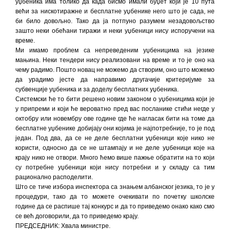
уџбеника има толико да када бисмо имали буџет који је 10 пута
већи за нискотиражне и бесплатне уџбенике него што је сада, не
би било довољно. Тако да ја потпуно разумем незадовољство
зашто неки обећани тиражи и неки уџбеници нису испоручени на
време.
Ми имамо проблем са непреведеним уџбеницима на језике
мањина. Неки тендери нису реализовани на време и то је оно на
чему радимо. Пошто новац не можемо да створим, оно што можемо
да урадимо јесте да направимо другачије критеријуме за
субвенције уџбеника и за доделу бесплатних уџбеника.
Системски ће то бити решено новим законом о уџбеницима који је
у припреми и који ће вероватно пред вас посланике стићи негде у
октобру или новембру ове године где ће нагласак бити на томе да
бесплатне уџбенике добијају они којима је најпотребније, то је под
један. Под два, да се не деле бесплатни уџбеници које нико не
користи, односно да се не штампају и не деле уџбеници које на
крају нико не отвори. Много ћемо више пажње обратити на то који
су потребне уџбеници који нису потребни и у складу са тим
рационално расподелити.
Што се тиче избора инспектора са знањем албанског језика, то је у
процедури, тако да то можете очекивати по почетку школске
године да се распише тај конкурс и да то приведемо онако како смо
се већ договорили, да то приведемо крају.
ПРЕДСЕДНИК: Хвала министре.