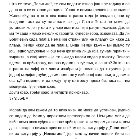
Што се тиче „Политике“, те сам податке изнео још пре годину и по
дана шта се стварно догодило. Уопште немамо решење, господине
Живковићу, зато што ова ваша странка када је владала, они су
владали тако да су пљачкали све да Свети Петар не може да
установи ко је ту кога и у чије име и за чији рачун пљачкао. Дакле,
ми ту сада имамо неколико гаранта, супервизора, жираната. Да ли
Богићевић сада плаћа Немачкој страни или не плаћа? Он каже да
плаћа, Немци кажу да не плаћа. Онда Немци кажу – ми имамо ту
још једно удружење и још нека физичка лица која су нам гаранти и
жиранти, а овај каже – ја те никада нисам видео у животу. Поново
идемо на арбитражу, поново идемо на суђења, а зашто? Зато што
странка на чијој сте листи изабрани је желела да то учини још
једној медијској кући, да им помогне у изборној кампањи, а да им и
ова кућа помогне и да имају пуну контролу преко бизниса на тим
медијима. Ту је један крао,
други крао, трећи крао, а четврти прикривао.
37/2 ЈБ/БМ
Морам да вам кажем да то нико живи не може да установи, једино
се надам да ћемо у директним преговорима са Немцима моћи да
избегнемо нова суђења и нове арбитраже, али морам да вам кажем
да се стварно нимало крив не осећам ни за ситуацију у „Политици“,
ни за ситуацију у „Новостима“, јер тако су вични лопови били на