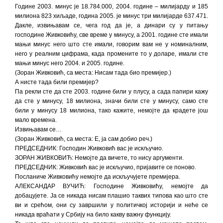
Године 2003. минус је 18.784.000, 2004. године – милијарду и 185
милиона 823 хиљаде, година 2005. је минус три милијарде 637.471.
Дакле, извињавам се, чега год да је, а динари су у питању
господине Живковићу, све време у минусу, а 2001. године сте имали
мањи минус него што сте имали, говорим вам не у номиналним,
него у реалним цифрама, када промените то у доларе, имали сте
мањи минус него 2004. и 2005. године.
(Зоран Живковић, са места: Нисам тада био премијер.)
А нисте тада били премијер?
Па рекли сте да сте 2003. године били у плусу, а сада папири кажу
да сте у минусу, 18 милиона, значи били сте у минусу, само сте
били у минусу 18 милиона, тако кажите, немојте да крадете још
мало времена.
Извињавам се…
(Зоран Живковић, са места: Е, ја сам добио реч.)
ПРЕДСЕДНИК: Господин Живковић вас је искључио.
ЗОРАН ЖИВКОВИЋ: Немојте да вичете, то нису аргументи.
ПРЕДСЕДНИК: Живковић вас је искључио, пријавите се поново.
Посланиче Живковићу немојте да искључујете премијера.
АЛЕКСАНДАР ВУЧИЋ: Господине Живковићу, немојте да
добацујете. Ја се никада нисам плашио таквих типова као што сте
ви и срећом, они су завршили у политичкој историји и неће се
никада враћати у Србију на било какву важну функцију.