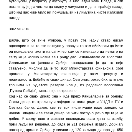
аутобусом, у повратку у аутобусу је био један члан Владе, а сви
остали су једва чекали да седну у лимузине и да се враћају назад,
што код вас није било ни покушаја, ви из лимузина нисте излазили
никада.
38/2 МО/ЛЖ
Дакле, што се тиче уговора, у праву сте, једну ствар нисам
одговорио и за то сте потпуно у праву и то вам обећавам да ћете
од понедељка имати на сајту, јер сам се изненадио да немате на
сајту ко је колико новца за Србију дао. Извињавамо се због тога.
Извињавам се јавности Србије, скандалозно је да то није
стављено. Мислим да је то због Министарства финансија, због
промена у Министарству финансија у овом тренутку и
неажурности. Добићете сваки динар. Сем оних, рекао бих, што смо
трошили из буџетске резерве новца, из редовног пословања
„Путева Србије“, ништа није потрошено.
Код нас се сваки динар зна и иде преко Канцеларије за обнову.
Сваки динар контролишу и заједно са нама раде и УНДП и ЕУ и
Светска банка. Дакле, све те три институције раде заједно са
нашом Владом и за сваки динар ће бити потпуно јасно где га је ко
добио. У среду, пошто истекне последњих осам дана за жалбу,
први људи на решења, до сада је 211 решења издато, добијају
новац од државе Србије у висини од 120 хиљада динара до 650