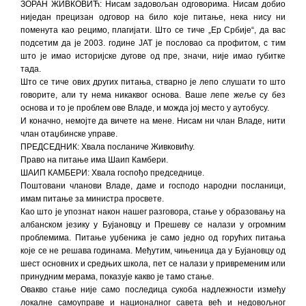
ЗОРАН ЖИВКОВИЋ: Нисам задовољан одговорима. Нисам добио
ниједан прецизан одговор на било које питање, нека нису ни
поменута као рецимо, плагијати. Што се тиче „Ер Србије“, да вас
подсетим да је 2003. године ЈАТ је пословао са профитом, с тим
што је имао историјске дугове од пре, значи, није имао губитке
тада.
Што се тиче ових других питања, стварно је лепо слушати то што
говорите, али ту нема никаквог основа. Ваше лепе жеље су без
основа и то је проблем ове Владе, и можда јој место у аутобусу.
И коначно, немојте да вичете на мене. Нисам ни члан Владе, нити
члан отаџбинске управе.
ПРЕДСЕДНИК: Хвала посланиче Живковићу.
Право на питање има Шаип Камбери.
ШАИП КАМБЕРИ: Хвала госпођо председнице.
Поштовани чланови Владе, даме и господо народни посланици,
имам питање за министра просвете.
Као што је упознат након нашег разговора, стање у образовању на
албанском језику у Бујановцу и Прешеву се налази у огромним
проблемима. Питање уџбеника је само једно од горућих питања
које се не решава годинама. Међутим, чињеница да у Бујановцу од
шест основних и средњих школа, пет се налази у привременим или
принудним мерама, показује какво је тамо стање.
Овакво стање није само последица сукоба надлежности између
локалне самоуправе и националног савета већ и недовољног