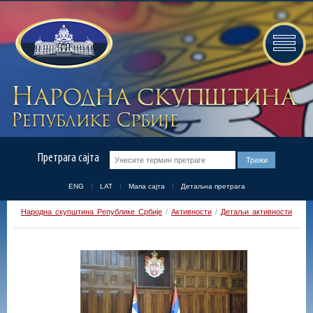
Претрага сајта
ENG
LAT
Мапа сајта
Детаљна претрага
Народна скупштина Републике Србије
/
Активности
/
Детаљи активности