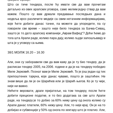
Што се тиче тендера, после ћу имати све да вам прочитам
детаљно из ових арапских уговора, само желим једну ствар да вам
кажем. Пошто су вам држали предавање последњих дана и
недеља кроз различите медије са свим нетачним информацијама,
које ћете добити данас тачне, па можете да упоредите, па су
говорили све време – зашто није било тендера за Бачка-Сивац,
зашто је то дато арапској компанији „Аврам Вафед“? Доћи ћемо до
тога шта Арапи раде, колико пара дају, колико људи запошљавају и
шта је у уговору са њима.
38/1 МО/ЛЖ 16.20 – 16.30
Али, они су заборавили сви да вам кажу да је ту био тендер, да је
расписан тендер 2005, па 2006. године и да је на тендеру победио
Миле Јерковић. Познат вам је Миле Јерковић. То је још један од тих
препоштених тајкуна, које данас чувамо, пошто је заштићен. Не
знам више да ли је он Шарићев или је Шарић његов. Ко је ту чији,
није ни важно.
Нећете веровати, драги пријатељи, на том тендеру, после ћете
добити прецизне податке, и то без додатака за све што Арапи
раде, на тендеру је то добио за 60% нижу цену од онога колико су
Арапи данас платили, 60% нижу цену. Али, то није крај. Он је на то
добијао и субвенције у 50% од онога по хектару што је платио. Али,