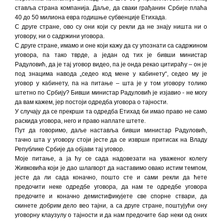
ставља страна компанија. Даље, да сваки грађанин Србије плаћа
40 до 50 милиона евра годишње субвенције Етихада.
С друге стране, ово су они који су рекли да не знају ништа ни о
уговору, ни о садржини уговора.
С друге стране, имамо и оне који кажу да су упознати са садржином
уговора, па тако тврде, а један од тих је бивши министар
Радуловић, да је тај уговор видео, па је онда рекао цитираћу – он је
под знацима навода „седео код мене у кабинету“, седео му је
уговор у кабинету, па на питање – шта је у том уговору толико
штетно по Србију? Бивши министар Радуловић је изјавио - не могу
да вам кажем, јер постоји одредба уговора о тајности.
У случају да се прекрши та одредба Етихад би имао право не само
раскида уговора, него и право наплате штете.
Пут да говоримо, даље наставља бивши министар Радуловић,
тачно шта у уговору стоји јесте да се изврши притисак на Владу
Републике Србије да објави тај уговор.
Моје питање, а ја ћу се сада надовезати на уваженог колегу
Живковића који је дао шлагворт да наставимо овако истим темпом,
јесте да ли сада коначно, пошто сте и сами рекли да ћете
предочити неке одредбе уговора, да нам те одредбе уговора
предочите и коначно демистификујете све спорне ствари, да
скинете добрим дело вео тајни, а са друге стране, поштујући ону
уговорну клаузулу о тајности и да нам предочите бар неки од оних