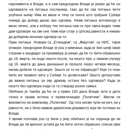
парламента и Владе, а и сам председник Владе је рекао да ће он
одговарати на питања посланика, тако да ће сва питања бити
упућена њему. Има их више и тичу се онога што грађани Србије
очекују да добију данас као одговор. Нема питања интересују и
мене лично, али у избору тих питања сам се пре свега водио тиме
дам одговоре на све оне теме које стоје у српској јавности и никако
да добијемо коначан одговор на то.
Прво питање. Уговори са „Етихадом“, са „Фијатом“, са НИС, тајни
уговори, председник Владе је још у кампањи, када је био шеф своје
странке и кандидат за премијера је рекао да ће то бити објављено
до 16. марта, па онда нешто после, па нешто пре, у сваком случају
од 16. марта до дана данашњег је прошло скоро четири месеца,
нисмо добили те одговоре. Зашто се то не објављује? Који то члан
било ког правног акта у Србији то дозвољава? Зашто допуштамо
да важна питања за ову државу остану без одговора? Када је
нешто без одговора онда се ту стварају разне сумње.
Обећано је такође да ће се у првих 100 дана Владе чути и дати
тачна и права истина о приватизацији „Политике“. Мисли се
вероватно на компанију „Политика“. Од тога нисмо чули ни реч, ни у
јавности, ни у било каквом директном документу који би потекао из
Владе.
У време поплава још су биле у јеку, обећано је на седници да ли
Владе да ли кризног штаба да ће бити хитно објављен списак свих