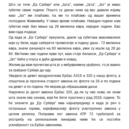
Што се тиче „Ер Србије“ или „Јата“, наиме „Јата“. „Јат“ је имао
губитке сваке године. Пошто су данас неки од вас давали изјаву
како „Јат“ ми плаћамо, па ми то плаћамо од вашег времена
господине Живковићу. У свако време плаћамо. Ниједне године нам
губитак није био мањи од 28 милиона евра, ниједне године. Ево
вам сада подаци.
Од када је „Ер Србија“ преузела, дакле од губитака максималних
који су били, када саберете тромесечје и годину дана - 72 милиона
евра, значи рачунајте на 60 милиона евра, увек су ишли од 28 до
60. Ми ћемо ове године први пут, како стоје биланси, „Ер Србија“ и
„Јат“ биће у плусу и даће држави и новац.
Желим да вам прочитам шта је у међувремену урађено, то је важно
за грађане Србије да чују.
Уведено је девет ваздухоплова Ербас А319 и 320 у нашу флоту, а
спуштена је просечна старост авиона из флоте са 26 и по година
на девет и по година. Не морам да објашњавам даље.
Наручено је десет авиона Ербас 320, да ли су ово нови, не знам
шта значи ова ознака, који ће бити пуштени у рад 2018. године. То
ће значити да „Ер Србија“ има најнапреднију и када је реч о
потрошњи горива, најефикаснију флоту ускотрупних авиона у
целом региону. Поправка пет авиона АТР 72 турбопроб за
употребу на регионалним линијама чиме ће се постићи
усклађеност са Ербас авионима.