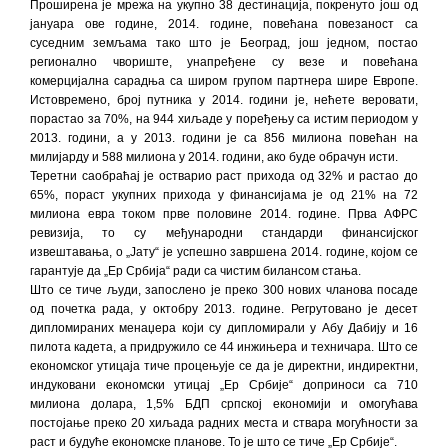
Проширена је мрежа на укупно 38 дестинација, покренуто још од
јануара ове године, 2014. године, повећана повезаност са
суседним земљама тако што је Београд, још једном, постао
регионално чвориште, унапређене су везе и повећана
комерцијална сарадња са широм групом партнера шире Европе.
Истовремено, број путника у 2014. години је, нећете веровати,
порастао за 70%, на 944 хиљаде у поређењу са истим периодом у
2013. години, а у 2013. години је са 856 милиона повећан на
милијарду и 588 милиона у 2014. години, ако буде обрачун исти.
Теретни саобраћај је остварио раст прихода од 32% и растао до
65%, пораст укупних прихода у финансијама је од 21% на 72
милиона евра током прве половине 2014. године. Прва АФРС
ревизија, то су међународни стандарди финансијског
извештавања, о „Јату“ је успешно завршена 2014. године, којом се
гарантује да „Ер Србија“ ради са чистим билансом стања.
Што се тиче људи, запослено је преко 300 нових чланова посаде
од почетка рада, у октобру 2013. године. Регрутовано је десет
дипломираних менаџера који су дипломирали у Абу Дабију и 16
пилота кадета, а придружило се 44 инжињера и техничара. Што се
економског утицаја тиче процењује се да је директни, индиректни,
индуковани економски утицај „Ер Србије“ доприноси са 710
милиона долара, 1,5% БДП српској економији и омогућава
постојање преко 20 хиљада радних места и ствара могућности за
раст и будуће економске планове. То је што се тиче „Ер Србије“.