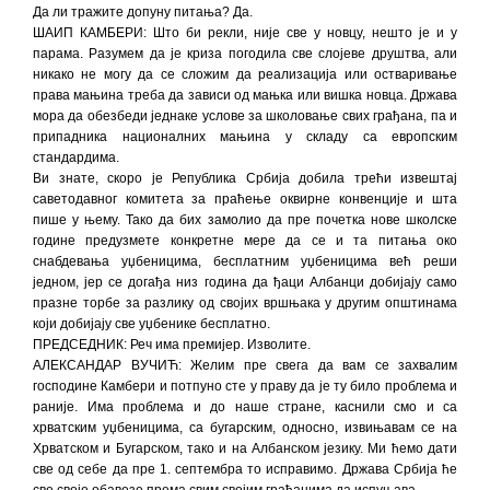
Да ли тражите допуну питања? Да.
ШАИП КАМБЕРИ: Што би рекли, није све у новцу, нешто је и у
парама. Разумем да је криза погодила све слојеве друштва, али
никако не могу да се сложим да реализација или остваривање
права мањина треба да зависи од мањка или вишка новца. Држава
мора да обезбеди једнаке услове за школовање свих грађана, па и
припадника националних мањина у складу са европским
стандардима.
Ви знате, скоро је Република Србија добила трећи извештај
саветодавног комитета за праћење оквирне конвенције и шта
пише у њему. Тако да бих замолио да пре почетка нове школске
године предузмете конкретне мере да се и та питања око
снабдевања уџбеницима, бесплатним уџбеницима већ реши
једном, јер се догађа низ година да ђаци Албанци добијају само
празне торбе за разлику од својих вршњака у другим општинама
који добијају све уџбенике бесплатно.
ПРЕДСЕДНИК: Реч има премијер. Изволите.
АЛЕКСАНДАР ВУЧИЋ: Желим пре свега да вам се захвалим
господине Камбери и потпуно сте у праву да је ту било проблема и
раније. Има проблема и до наше стране, каснили смо и са
хрватским уџбеницима, са бугарским, односно, извињавам се на
Хрватском и Бугарском, тако и на Албанском језику. Ми ћемо дати
све од себе да пре 1. септембра то исправимо. Држава Србија ће