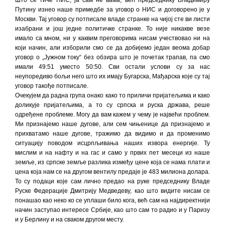
Што се тиче НИС, ја сам не вама, већ председнику Владимиру
Путину изнео наше примедбе за уговор о НИС и договорено је у
Москви. Тај уговор су потписале владе странке на чијој сте ви листи
изабрани и још једне политичке странке. То није никакве везе
имало са мном, ни у каквим преговорима нисам учествовао ни на
који начин, али изборили смо се да добијемо један веома добар
уговор о „Јужном току“ без обзира што је почетак трапав, па смо
имали 49:51 уместо 50:50. Сви остали услови су за нас
неупоредиво бољи него што их имају Бугарска, Мађарска које су тај
уговор такође потписале.
Очекујем да радна група онако како то приличи пријатељима и како
доликује пријатељима, а то су српска и руска држава, реше
одређене проблеме. Могу да вам кажем у чему је највећи проблем.
Ми признајемо наше дугове, али сем чињенице да признајемо и
прихватамо наше дугове, тражимо да видимо и да променимо
ситуацију поводом исцрпљивања наших извора енергије. Ту
мислим и на нафту и на гас и само у првих пет месеци из наше
земље, из српске земље разлика између цене која се нама плати и
цена која нам се на другом вентилу предаје је 483 милиона долара.
То су подаци које сам лично предао на руке председнику Владе
Руске Федерације Дмитрију Медведеву, као што видите нисам се
понашао као неко ко се уплаши било кога, већ сам на најдиректнији
начин заступао интересе Србије, као што сам то радио и у Паризу
и у Берлину и на сваком другом месту.