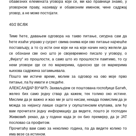
обавезних елемената уговора који се, ми као правници знамо, у
уговорном праву, називају и обавезним именом, чине садржај
уговор, а не може постојати.
40/2 ВС/ВК
Тиме ћете, давањем одговора на такво питање, сигурна сам да
ћете изаћи управо у сусрет свима онима који ово питање најчешће
постављају, а то су исти они који ни на који начин нису желели да
се обзнани све оно што је својевремено писало у уговору, о
„Фијату“ из прошлости, а само што из прошлости памтимо, то су
неки уговори где се по маркерима, односно где се маркерима
њихова садржина затамњивала.
Пошто ми истиче време, молим за одговор на ово моје прво
питање, па ћу имати и следеће.
АЛЕКСАНДАР ВУЧИЋ: Захваљујем се поштована госпођице Батић,
желео бих само једну ствар да кажем, тек толико око истине.
Мислим да је важно и жао ми је што нисам, некада помислим да је
можда за нијансу лакше седети у скупштинским клупама, али ћу
вам прочитати једну информацију да видите, пошто је господин
Живковић рекао, да у години када је он био премијер, да је ЈАТ
пословао са профитом.
Прочитаћу вам само за неколико година, па да видите колико то
има везе са истином.