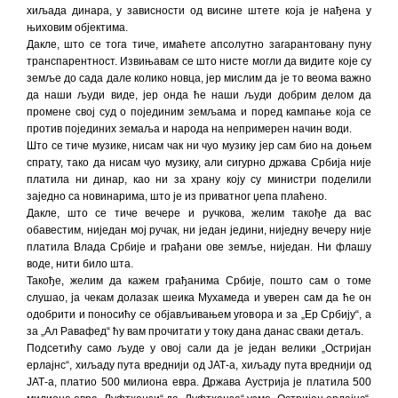
хиљада динара, у зависности од висине штете која је нађена у
њиховим објектима.
Дакле, што се тога тиче, имаћете апсолутно загарантовану пуну
транспарентност. Извињавам се што нисте могли да видите које су
земље до сада дале колико новца, јер мислим да је то веома важно
да наши људи виде, јер онда ће наши људи добрим делом да
промене свој суд о појединим земљама и поред кампање која се
против појединих земаља и народа на непримерен начин води.
Што се тиче музике, нисам чак ни чуо музику јер сам био на доњем
спрату, тако да нисам чуо музику, али сигурно држава Србија није
платила ни динар, као ни за храну коју су министри поделили
заједно са новинарима, што је из приватног џепа плаћено.
Дакле, што се тиче вечере и ручкова, желим такође да вас
обавестим, ниједан мој ручак, ни један једини, ниједну вечеру није
платила Влада Србије и грађани ове земље, ниједан. Ни флашу
воде, нити било шта.
Такође, желим да кажем грађанима Србије, пошто сам о томе
слушао, ја чекам долазак шеика Мухамеда и уверен сам да ће он
одобрити и поносићу се објављивањем уговора и за „Ер Србију“, а
за „Ал Равафед“ ћу вам прочитати у току дана данас сваки детаљ.
Подсетићу само људе у овој сали да је један велики „Остријан
ерлајнс“, хиљаду пута вреднији од ЈАТ-а, хиљаду пута вреднији од
ЈАТ-а, платио 500 милиона евра. Држава Аустрија је платила 500