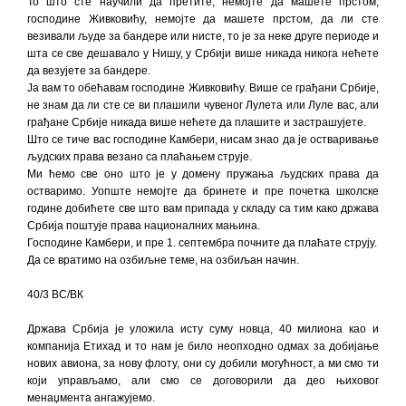
То што сте научили да претите, немојте да машете прстом,
господине Живковићу, немојте да машете прстом, да ли сте
везивали људе за бандере или нисте, то је за неке друге периоде и
шта се све дешавало у Нишу, у Србији више никада никога нећете
да везујете за бандере.
Ја вам то обећавам господине Живковићу. Више се грађани Србије,
не знам да ли сте се ви плашили чувеног Лулета или Луле вас, али
грађане Србије никада више нећете да плашите и застрашујете.
Што се тиче вас господине Камбери, нисам знао да је остваривање
људских права везано са плаћањем струје.
Ми ћемо све оно што је у домену пружања људских права да
остваримо. Уопште немојте да бринете и пре почетка школске
године добићете све што вам припада у складу са тим како држава
Србија поштује права националних мањина.
Господине Камбери, и пре 1. септембра почните да плаћате струју.
Да се вратимо на озбиљне теме, на озбиљан начин.
40/3 ВС/ВК
Држава Србија је уложила исту суму новца, 40 милиона као и
компанија Етихад и то нам је било неопходно одмах за добијање
нових авиона, за нову флоту, они су добили могућност, а ми смо ти
који управљамо, али смо се договорили да део њиховог
менаџмента ангажујемо.