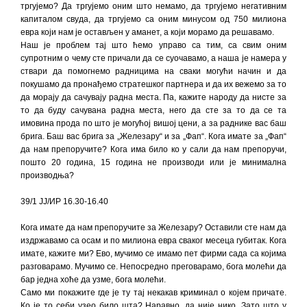
тргујемо? Да тргујемо оним што немамо, да тргујемо негативним
капиталом свуда, да тргујемо са оним минусом од 750 милиона
евра који нам је остављен у аманет, а који морамо да решавамо.
Наш је проблем тај што ћемо управо са тим, са свим оним
супротним о чему сте причали да се суочавамо, а наша је намера у
ствари да помогнемо радницима на сваки могући начин и да
покушамо да пронађемо стратешког партнера и да их вежемо за то
да морају да сачувају радна места. Па, кажите народу да нисте за
то да буду сачувана радна места, него да сте за то да се та
имовина прода по што је могућој вишој цени, а за раднике вас баш
брига. Баш вас брига за „Железару“ и за „Фап“. Кога имате за „Фап“
да нам препоручите? Кога има било ко у сали да нам препоручи,
пошто 20 година, 15 година не производи или је минимална
производња?
39/1 ЈЈ/ИР 16.30-16.40
Кога имате да нам препоручите за Железару? Оставили сте нам да
издржавамо са осам и по милиона евра сваког месеца губитак. Кога
имате, кажите ми? Ево, мучимо се имамо пет фирми сада са којима
разговарамо. Мучимо се. Непосредно преговарамо, бога молећи да
бар једна хоће да узме, бога молећи.
Само ми покажите где је ту тај некакав криминал о којем причате.
Ко је то себи узео било шта? Наравно, да није нико. Зато што у