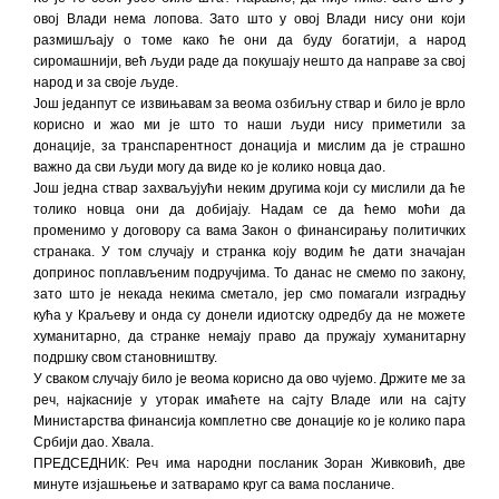
овој Влади нема лопова. Зато што у овој Влади нису они који
размишљају о томе како ће они да буду богатији, а народ
сиромашнији, већ људи раде да покушају нешто да направе за свој
народ и за своје људе.
Још једанпут се извињавам за веома озбиљну ствар и било је врло
корисно и жао ми је што то наши људи нису приметили за
донације, за транспарентност донација и мислим да је страшно
важно да сви људи могу да виде ко је колико новца дао.
Још једна ствар захваљујући неким другима који су мислили да ће
толико новца они да добијају. Надам се да ћемо моћи да
променимо у договору са вама Закон о финансирању политичких
странака. У том случају и странка коју водим ће дати значајан
допринос поплављеним подручјима. То данас не смемо по закону,
зато што је некада некима сметало, јер смо помагали изградњу
кућа у Краљеву и онда су донели идиотску одредбу да не можете
хуманитарно, да странке немају право да пружају хуманитарну
подршку свом становништву.
У сваком случају било је веома корисно да ово чујемо. Држите ме за
реч, најкасније у уторак имаћете на сајту Владе или на сајту
Министарства финансија комплетно све донације ко је колико пара
Србији дао. Хвала.
ПРЕДСЕДНИК: Реч има народни посланик Зоран Живковић, две
минуте изјашњење и затварамо круг са вама посланиче.