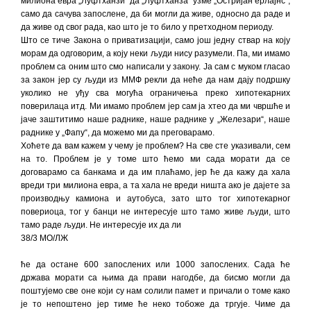
милиона евра „Луфтханзи“ да „Луфтханза“ узме „Остријан ерлајнс“,
само да сачува запослене, да би могли да живе, односно да раде и
да живе од свог рада, као што је то било у претходном периоду.
Што се тиче Закона о приватизацији, само још једну ствар на коју
морам да одговорим, а коју неки људи нису разумели. Па, ми имамо
проблем са оним што смо написали у закону. Ја сам с муком гласао
за закон јер су људи из ММФ рекли да неће да нам дају подршку
уколико не уђу сва могућа ограничења преко хипотекарних
поверилаца итд. Ми имамо проблем јер сам ја хтео да ми чвршће и
јаче заштитимо наше раднике, наше раднике у „Железари“, наше
раднике у „Фапу“, да можемо ми да преговарамо.
Хоћете да вам кажем у чему је проблем? На све сте указивали, сем
на то. Проблем је у томе што ћемо ми сада морати да се
договарамо са банкама и да им плаћамо, јер ће да кажу да хала
вреди три милиона евра, а та хала не вреди ништа ако је дајете за
производњу камиона и аутобуса, зато што тог хипотекарног
повериоца, тог у банци не интересује што тамо живе људи, што
тамо раде људи. Не интересује их да ли
38/3 МО/ЛЖ
ће да остане 600 запослених или 1000 запослених. Сада ће
држава морати са њима да прави нагодбе, да бисмо могли да
поштујемо све оне који су нам солили памет и причали о томе како
је то непоштено јер тиме ће неко тобоже да тргује. Чиме да