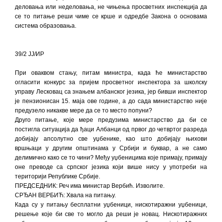
деловања или неделовања, не чињења просветних инспекција да
се то питање реши чиме се крше и одредбе Закона о основама
система образовања.
39/2 ЈЈ/ИР
При оваквом стању, питам министра, када ће министарство
огласити конкурс за пријем просветног инспектора за школску
управу Лесковац са знањем албанског језика, јер бивши инспектор
је пензионисан 15. маја ове године, а до сада министарство није
предузело никакве мере да се то место попуни?
Друго питање, које мере предузима министарство да би се
постигла ситуација да ђаци Албанци од првог до четвртог разреда
добијају апсолутно све уџбенике, као што добијају њихови
вршњаци у другим општинама у Србији и буквар, а не само
делимично како се то чини? Међу уџбеницима које примају, примају
оне преводе са српског језика који више нису у употреби на
територији Републике Србије.
ПРЕДСЕДНИК: Реч има министар Вербић. Изволите.
СРЂАН ВЕРБИЋ: Хвала на питању.
Када су у питању бесплатни уџбеници, нискотиражни уџбеници,
решење које би све то могло да реши је новац. Нискотиражних