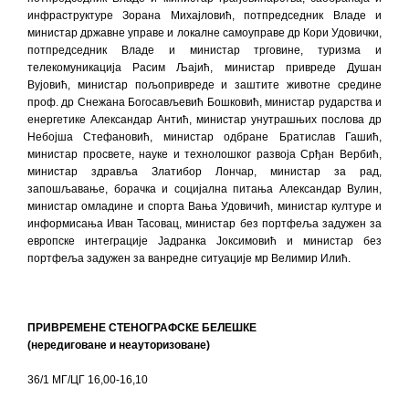
инфраструктуре Зорана Михајловић, потпредседник Владе и
министар државне управе и локалне самоуправе др Кори Удовички,
потпредседник Владе и министар трговине, туризма и
телекомуникација Расим Љајић, министар привреде Душан
Вујовић, министар пољопривреде и заштите животне средине
проф. др Снежана Богосављевић Бошковић, министар рударства и
енергетике Александар Антић, министар унутрашњих послова др
Небојша Стефановић, министар одбране Братислав Гашић,
министар просвете, науке и технолошког развоја Срђан Вербић,
министар здравља Златибор Лончар, министар за рад,
запошљавање, борачка и социјална питања Александар Вулин,
министар омладине и спорта Вања Удовичић, министар културе и
информисања Иван Тасовац, министар без портфеља задужен за
европске интеграције Јадранка Јоксимовић и министар без
портфеља задужен за ванредне ситуације мр Велимир Илић.
ПРИВРЕМЕНЕ СТЕНОГРАФСКЕ БЕЛЕШКЕ
(нередиговане и неауторизоване)
36/1 МГ/ЦГ 16,00-16,10