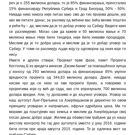
реч је о 255 милиона долара, то је 85% финансирања, преосталих
15% финансирају Република Србија и Град Београд, 50% - 50%.
Никада нико никога није питао како смо до тих бројева дошли, јер
ако ме питате данас, за разлику од већине вас бићу веома поштен
и рећи ћу – да, мислим да је то добар уговор за Србију. Видите како
се разликујемо. Могао сам да кажем и 50 милиона мање и 70
милиона мање. Није било тендера, није било никакве процедуре.
Мислим да је то добра цена и мислим да је то добар уговор за
Србију. У томе се разликују људи коју су одговорни од оних који то
нису.
Имате и других ствари. Пројекат прве фазе, пакет Пројекта
Костолац Б из кредита кинеске „Ексим банке“ за повлашћеног купца
у износу од 293 милиона долара за финансирање 85% укупне
вредности пројекта од 344,63 милиона долара. Дакле, никада
нисам чуо да се неко за ове пројекте бунио, а говоримо о
пројектима који су већ до сада, ако сте израчунали, 700 милиона
долара вредни. Али, ту долазимо и до кључног уговора. Уговор за
наш аутопут Љиг-Прељина са Азербејџаном је директно по овом
принципу уговаран и направљен, офрље одређена цена. Ми то
морамо да поштујемо као земља и мислим да Азербејџанци свој
посао данас добро раде. Желим да обавестим грађане да уз нашу
жестоку контролу ће тај део аутопута уместо у јуну 2016. године
бити готов пре краја августа 2015. године. То је одлична вест за
грађане Србије.