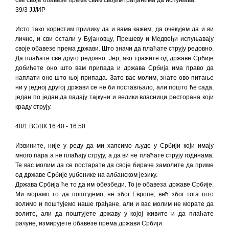
све своје обавезе према свим својим грађанима да испуњава.
39/3 ЈЈ/ИР
Исто тако користим прилику да и вама кажем, да очекујем да и ви
лично, и сви остали у Бујановцу, Прешеву и Медвеђи испуњавају
своје обавезе према држави. Што значи да плаћате струју редовно.
Да плаћате све друго редовно. Јер, ако тражите од државе Србије
добићете оно што вам припада и држава Србија има право да
наплати оно што њој припада. Зато вас молим, знате ово питање
ни у једној другој држави се не би постављало, али пошто ће сада,
један по један,да падају тајкуни и велики власници ресторана који
краду струју.
40/1 ВС/ВК 16.40 - 16.50
Извините, није у реду да ми хапсимо људе у Србији који имају
много пара а не плаћају струју, а да ви не плаћате струју годинама.
Те вас молим да се постарате да своје бираче замолите да приме
од државе Србије уџбенике на албанском језику.
Држава Србија ће то да им обезбеди. То је обавеза државе Србије.
Ми морамо то да поштујемо, не због Европе, већ због тога што
волимо и поштујемо наше грађане, али и вас молим не морате да
волите, али да поштујете државу у којој живите и да плаћате
рачуне, измирујете обавезе према држави Србији.