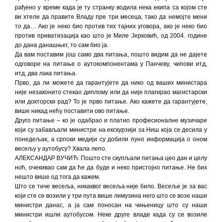
рађено у време када је ту странку водила нека екипа са којом сте
ви хтели да правите Владу пре три месеца, тако да немојте мени
то да… Ако је неко био против тих тајних уговора, ако је неко био
против приватизација као што је Миле Јерковић, од 2004. године
до дана данашњег, то сам био ја.
Да вам поставим још само два питања, пошто видим да не дајете
одговоре на питање о аутокомпонентама у Панчеву, чипови итд,
итд, два лака питања.
Прво, да ли можете да гарантујете да нико од ваших министара
није незаконито стекао диплому или да није плагирао магистарски
или докторски рад? То је прво питање. Ако кажете да гарантујете,
више никад нећу поставити ово питање.
Друго питање – ко је одабрао и платио професионалне музичаре
који су забављали министре на екскурзији за Ниш која се десила у
понедељак, а српски медији су добили пуно информација о оном
весељу у аутобусу? Хвала лепо.
АЛЕКСАНДАР ВУЧИЋ: Пошто сте скупљали питања цео дан и целу
ноћ, очекивао сам да ће да буде и неко пристојно питање. Не бих
нешто више од тога да кажем.
Што се тиче весеља, никаквог весеља није било. Весеље је за вас
који сте се возили у три пута више лимузина него што се возе наши
министри данас, а ја сам поносан на чињеницу што су наши
министри ишли аутобусом. Неке друге владе када су се возиле