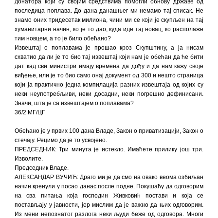
донатора који су својим средствима помогли обнову државе од
последица поплава. До дана данашњег ми немамо тај списак. Не
знамо оних тридесетак милиона, чини ми се који је скупљен на тај
хуманитарни начин, ко је то дао, куда иде тај новац, ко располаже
тим новцем, а то је било обећано?
Извештај о поплавама је прошао кроз Скупштину, а ја нисам
схватио да ли је то био тај извештај који нам је обећан да ће бити
дат кад сви министри имају времена да дођу и да нам кажу своје
виђење, или је то био само онај документ од 300 и нешто страница
који ја практично једна компилација разних извештаја од којих су
неки неупотребљиви, неки досадни, неки погрешно дефинисани.
Значи, шта је са извештајем о поплавама?
36/2 МГ/ЦГ
Обећано је у првих 100 дана Владе, Закон о приватизацији, Закон о
стечају. Рецимо да је то усвојено.
ПРЕДСЕДНИК: Три минута је истекло. Имаћете прилику још три.
Изволите.
Председник Владе.
АЛЕКСАНДАР ВУЧИЋ: Драго ми је да смо на овако веома озбиљан
начин кренули у посао данас после подне. Покушаћу да одговорим
на сва питања која господин Живковић постави и која се
постављају у јавности, јер мислим да је важно да њих одговорим.
Из мени непознатог разлога неки људи беже од одговора. Многи