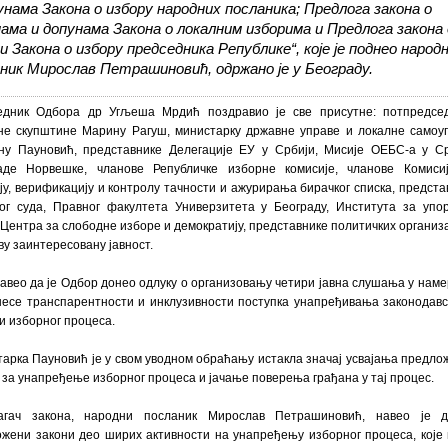
унама Закона о избору народних посланика; Предлога закона о
ама и допунама Закона о локалним изборима и Предлога закона 
и Закона о избору председника Републике“, које је поднео народ
ник Мирослав Петрашиновић, одржано је у Београду.
едник Одбора др Угљеша Мрдић поздравио је све присутне: потпредсе
е скупштине Марину Рагуш, министарку државне управе и локалне самоу
у Пауновић, представнике Делегације ЕУ у Србији, Мисије ОЕБС-а у Ср
аде Норвешке, чланове Републичке изборне комисије, чланове Комиси
ју, верификацију и контролу тачности и ажурирања бирачког списка, предста
ог суда, Правног факултета Универзитета у Београду, Института за упо
 Центра за слободне изборе и демократију, представнике политичких организа
сву заинтересовану јавност.
навео да је Одбор донео одлуку о организовању четири јавна слушања у наме
есе транспарентности и инклузивности поступка унапређивања законодавс
и изборног процеса.
арка Пауновић је у свом уводном обраћању истакла значај усвајања предло
 за унапређење изборног процеса и јачање поверења грађана у тај процес.
агач закона, народни посланик Мирослав Петрашиновић, навео је 
жени закони део ширих активности на унапређењу изборног процеса, које