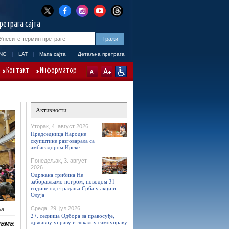
ретрага сајта
NG
LAT
Мапа сајта
Детаљна претрага
Контакт
Информатор
Активности
Уторак, 4. август 2026.
Председница Народне
скупштине разговарала са
амбасадором Ирске
Понедељак, 3. август
2026.
Одржана трибина Не
заборављамо погром, поводом 31
године од страдања Срба у акцији
Олуја
Среда, 29. јул 2026.
ња
27. седница Одбора за правосуђе,
државну управу и локалну самоуправу
нама