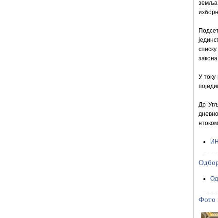
земља
изборн
Подсет
јединс
списк
закона
У току
поједи
Др Угљ
дневн
нтоком
И
Одбор
Од
Фото 