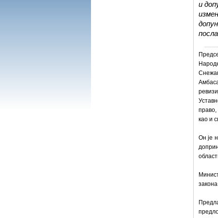
и доп
измен
допун
посла
Предс
Народн
Снежан
Амбас
ревизи
Уставн
право,
као и 
Он је 
доприн
област
Минист
закона
Предл
предло