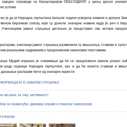
 заједно спроводи са Канцеларијом ОЕБС/ОДИХР, у циљу даљег унапр
их услова.
ио је да је Народна скупштина прошле године усвојила измене и допуне Зак
твеном бирачком списку, које су донеле значајне новине када је реч о бир
у. Учесницима јавног слушања детаљно је представио сва четири предл
.
 расправе, учесници јавног слушања разменили су мишљења, ставове и сугест
ним решењима садржаним у предложеним законским текстовима.
еша Мрдић изразио је очекивање да ће се предложени закони ускоро на
ом реду седнице Народне скупштине, као и да ће изнети ставови и ми
 данашње расправе бити од значајне користи.
НФОРМАЦИЈА О ЈАВНОМ СЛУШАЊУ
и везани за ову активност
бор за правосуђе, државну управу и локалну самоуправу
галерија