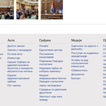
Акти
Грађани
Медији
П
Донети закони
Питајте
Одељење за односе с
С
јавношћу
с
Закони у процедури
Едукативни центар
Поступак за издавање
Се
дња
Остала акта
Посланичке
акредитација
ос
канцеларије
је
Извештаји
Услови за рад
Ј
Појмовник Народне
Одлуке Одбора за
скупштинских
скупштине
Ак
административно-
извештача
пр
буџетска и мандатно-
Надзорни одбор за
Обавештења
с
имунитетска питања
изборну кампању
Документи
Ко
Одлуке
Кворум -
но
Административног
информативни билтен
Контакт
одбора
Народне скупштине
Oс
На
Пут закона
Јавно заговарање
Дн
Сарадња са цивилним
друштвом
Не
Уметност која чека
А
правду