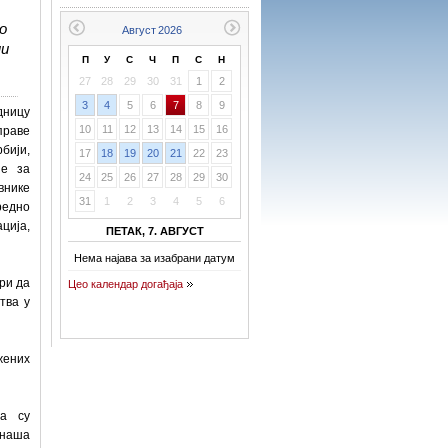
о
ни
П
У
С
Ч
П
С
Н
27
28
29
30
31
1
2
3
4
5
6
7
8
9
дницу
10
11
12
13
14
15
16
праве
бији,
17
18
19
20
21
22
23
је за
24
25
26
27
28
29
30
внике
31
1
2
3
4
5
6
редно
ција,
ПЕТАК, 7. АВГУСТ
Нема најава за изабрани датум
ри да
Цео календар догађаја
тва у
жених
да су
 наша