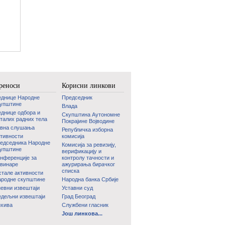
реноси
Корисни линкови
еднице Народне
Председник
купштине
Влада
днице одбора и
Скупштина Аутономне
талих радних тела
Покрајине Војводине
авна слушања
Републичка изборна
тивности
комисија
едседника Народне
Комисија за ревизију,
купштине
верификацију и
нференције за
контролу тачности и
винаре
ажурирања бирачког
списка
тале активности
родне скупштине
Народна банка Србије
евни извештаји
Уставни суд
дељни извештаји
Град Београд
рхива
Службени гласник
Још линкова...