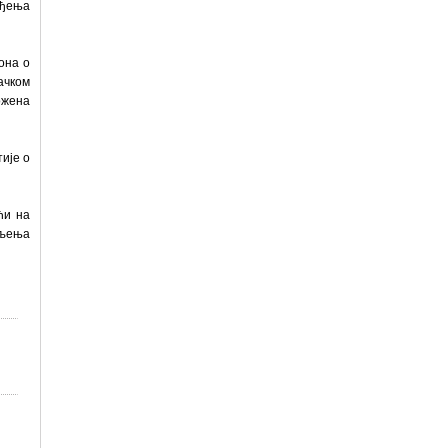
еђења
она о
ачком
ожена
ије о
ћи на
шљења