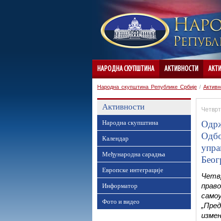
НАРОДНА СКУПШТИНА
АКТИВНОСТИ
АКТ
Народна скупштина Републике Србије
/
Активн
Активности
Четврта
Одрж
Народна скупштина
Одбо
Календар
упра
Међународна сарадња
Беог
Европске интеграције
Четв
Информатор
право
самоу
Фото и видео
„Пре
измен