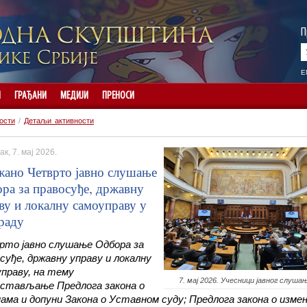
П
E
И
ГРАЂАНИ
МЕДИЈИ
ПРЕНОСИ
ости
/
Детаљи активности
к, 7. мај 2026.
ано Четврто јавно слушање
ра за правосуђе, државну
ву и локалну самоуправу у
раду
рто јавно слушање Одбора за
суђе, државну управу и локалну
праву, на тему
7. мај 2026. Учесници јавног слуша
дстављање Предлога закона о
ама и допуни Закона о Уставном суду; Предлога закона о изме