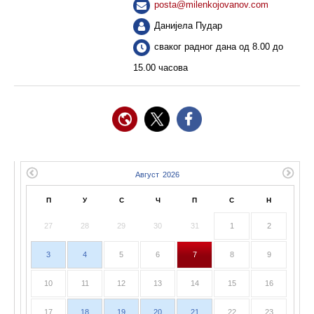
posta@milenkojovanov.com
Данијела Пудар
сваког радног дана од 8.00 до
15.00 часова
П
У
С
Ч
П
С
Н
27
28
29
30
31
1
2
3
4
5
6
7
8
9
10
11
12
13
14
15
16
17
18
19
20
21
22
23