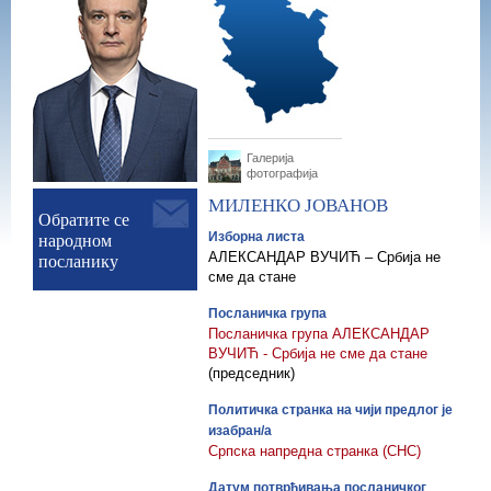
Галерија
фотографија
МИЛЕНКО
ЈОВАНОВ
Обратите се
народном
Изборна листа
посланику
АЛЕКСАНДАР ВУЧИЋ – Србија не
сме да стане
Посланичка група
Посланичка група АЛЕКСАНДАР
ВУЧИЋ - Србија не сме да стане
(председник)
Политичка странка на чији предлог је
изабран/а
Српска напредна странка (СНС)
Датум потврђивања посланичког