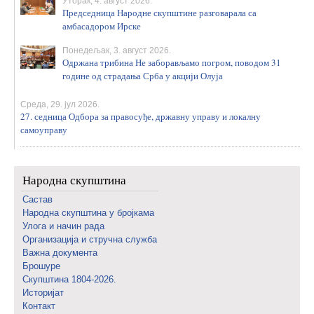
Уторак, 4. август 2026.
Председница Народне скупштине разговарала са
амбасадором Ирске
Понедељак, 3. август 2026.
Одржана трибина Не заборављамо погром, поводом 31
године од страдања Срба у акцији Олуја
Среда, 29. јул 2026.
27. седница Одбора за правосуђе, државну управу и локалну
самоуправу
Народна скупштина
Састав
Народна скупштина у бројкама
Улога и начин рада
Организација и стручна служба
Важна документа
Брошуре
Скупштина 1804-2026.
Историјат
Контакт