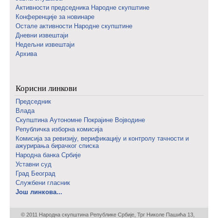
Активности председника Народне скупштине
Конференције за новинаре
Oстале активности Народне скупштине
Дневни извештаји
Недељни извештаји
Архива
Корисни линкови
Председник
Влада
Скупштина Аутономне Покрајине Војводине
Републичка изборна комисија
Комисија за ревизију, верификацију и контролу тачности и
ажурирања бирачког списка
Народна банка Србије
Уставни суд
Град Београд
Службени гласник
Још линкова...
© 2011 Народна скупштина Републике Србије, Трг Николе Пашића 13,