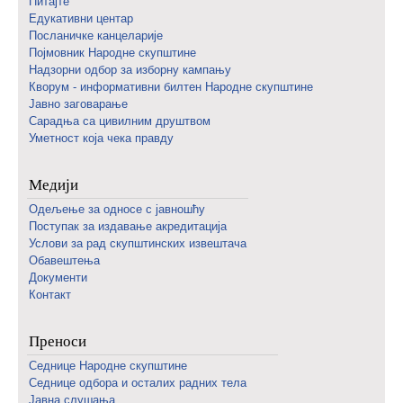
Питајте
Едукативни центар
Посланичке канцеларије
Појмовник Народне скупштине
Надзорни одбор за изборну кампању
Кворум - информативни билтен Народне скупштине
Јавно заговарање
Сарадња са цивилним друштвом
Уметност која чека правду
Медији
Одељење за односе с јавношћу
Поступак за издавање акредитација
Услови за рад скупштинских извештача
Обавештења
Документи
Контакт
Преноси
Седнице Народне скупштине
Седнице одбора и осталих радних тела
Јавна слушања