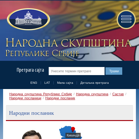
Претрага сајта
ENG
LAT
Мапа сајта
Детаљна претрага
Народна скупштина Републике Србије
/
Народна скупштина
/
Састав
/
Народни посланици
/
Народни посланик
Народни посланик
Кикинда