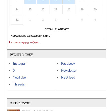
24
25
26
27
28
29
30
31
1
2
3
4
5
6
ПЕТАК, 7. АВГУСТ
Нема најава за изабрани датум
Цео календар догађаја
Будите у току
Instagram
Facebook
X
Newsletter
YouTube
RSS feed
Threads
Активности