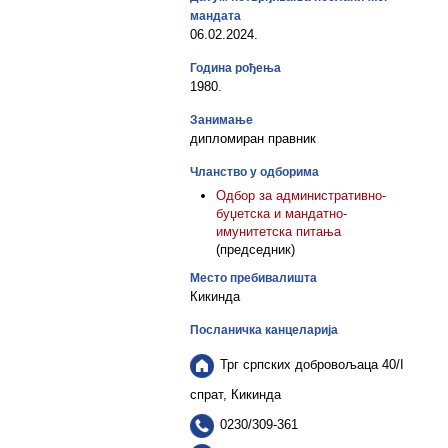
мандата
06.02.2024.
Година рођења
1980.
Занимање
дипломиран правник
Чланство у одборима
Одбор за административно-
буџетска и мандатно-
имунитетска питања
(председник)
Место пребивалишта
Кикинда
Посланичка канцеларија
Трг српских добровољаца 40/I
спрат, Кикинда
0230/309-361