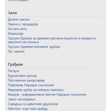
Акти
Донети закони
Закони у процедури
Остала акта
Извештаји
Одлуке Одбора за административно-буџетска и мандатно-
имунитетска питања
Одлуке Административног одбора
Пут закона
Грађани
Питајте
Едукативни центар
Посланичке канцеларије
Појмовник Народне скупштине
Надзорни одбор за изборну кампању
Кворум - информативни билтен Народне скупштине
Јавно заговарање
Сарадња са цивилним друштвом
Уметност која чека правду