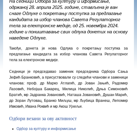
На седници Одбора за културу и иформисање,
одржаној 28. априла 2025. године, стављена је ван
снаге Одлуке о покретању поступка за предлагање
кандидата за избор чланова Савета Регулаторног
тела за електронске медије, од 25. новембра 2024.
године и поништавање свих одлука донетих на основу
наведене Oдлуке.
Такође, донета је нова Одлука о покретању поступка за
предлагање кандидата за избор чланова Савета Регулаторног
тела за електронске медије.
Седници је председавао заменик председника Одбора Сања
Јефић Бранковић, а присуствовали су следећи чланови и заменици
чланова: проф. др Марко Атлагић, др Јован Јањић, Радомир
Лазовић, Небојша Бакарец, Милица Николић, Дуња Симоновић
Братић, мр Јадранка Јовановић, Наташа Јовановић, Душан Марић,
др Зоран Лутовац, Бранко Миљуш, мр Љубица Вранеш, Лепомир
Ивковић, Ивана Роквић и мр Акош Ујхељи.
Одбори везани за ову активност
Одбор за културу и информисање