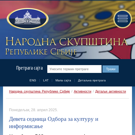
Претрага сајта
ENG
LAT
Мапа сајта
Детаљна претрага
Народна скупштина Републике Србије
/
Активности
/
Детаљи активности
Понедељак, 28. април 2025.
Девета седница Одбора за културу и
информисање