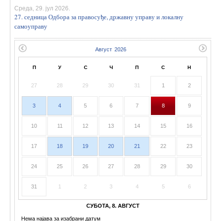
Среда, 29. јул 2026.
27. седница Одбора за правосуђе, државну управу и локалну
самоуправу
П
У
С
Ч
П
С
Н
27
28
29
30
31
1
2
3
4
5
6
7
8
9
10
11
12
13
14
15
16
17
18
19
20
21
22
23
24
25
26
27
28
29
30
31
1
2
3
4
5
6
СУБОТА, 8. АВГУСТ
Нема најава за изабрани датум