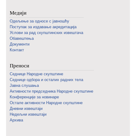
Медији
Одељење за односе с јавношћу
Поступак за издавање акредитација
Услови за рад скупштинских извештача
Обавештења
Документи
Контакт
Преноси
Седнице Народне скупштине
Седнице одбора и осталих радних тела
Јавна слушања
Активности председника Народне скупштине
Конференције за новинаре
Oстале активности Народне скупштине
Дневни извештаји
Недељни извештаји
Архива