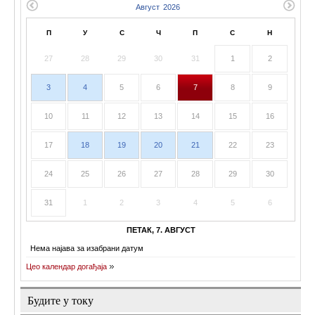
П
У
С
Ч
П
С
Н
27
28
29
30
31
1
2
3
4
5
6
7
8
9
10
11
12
13
14
15
16
17
18
19
20
21
22
23
24
25
26
27
28
29
30
31
1
2
3
4
5
6
ПЕТАК, 7. АВГУСТ
Нема најава за изабрани датум
Цео календар догађаја
Будите у току