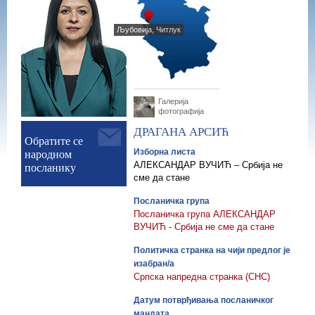
Љубовија, Читлук
Галерија
фотографија
ДРАГАНА
АРСИЋ
Обратите се
народном
Изборна листа
посланику
АЛЕКСАНДАР ВУЧИЋ – Србија не
сме да стане
Посланичка група
Посланичка група АЛЕКСАНДАР
ВУЧИЋ - Србија не сме да стане
Политичка странка на чији предлог је
изабран/а
Српска напредна странка (СНС)
Датум потврђивања посланичког
мандата