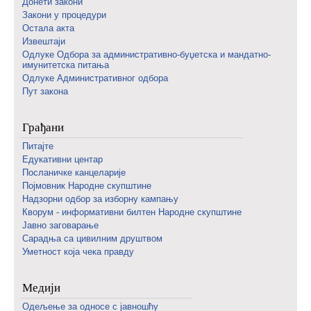
Донети закони
Закони у процедури
Остала акта
Извештаји
Одлуке Одбора за административно-буџетска и мандатно-
имунитетска питања
Одлуке Административног одбора
Пут закона
Грађани
Питајте
Едукативни центар
Посланичке канцеларије
Појмовник Народне скупштине
Надзорни одбор за изборну кампању
Кворум - информативни билтен Народне скупштине
Јавно заговарање
Сарадња са цивилним друштвом
Уметност која чека правду
Медији
Одељење за односе с јавношћу