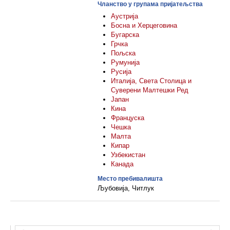
Чланство у групама пријатељства
Аустрија
Босна и Херцеговина
Бугарска
Грчка
Пољска
Румунија
Русија
Италија, Светa Столицa и
Суверени Малтешки Ред
Јапан
Кина
Француска
Чешка
Малта
Кипар
Узбекистан
Канада
Место пребивалишта
Љубовија, Читлук