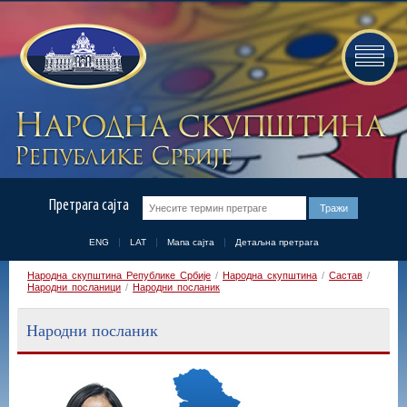
Претрага сајта
ENG
LAT
Мапа сајта
Детаљна претрага
Народна скупштина Републике Србије
/
Народна скупштина
/
Састав
/
Народни посланици
/
Народни посланик
Народни посланик