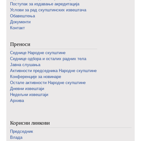
Поступак за издавање акредитација
Услови за рад скупштинских извештача
Обавештења
Документи
Контакт
Преноси
Седнице Народне скупштине
Седнице одбора и осталих радних тела
Јавна слушања
Активности председника Народне скупштине
Конференције за новинаре
Oстале активности Народне скупштине
Дневни извештаји
Недељни извештаји
Архива
Корисни линкови
Председник
Влада