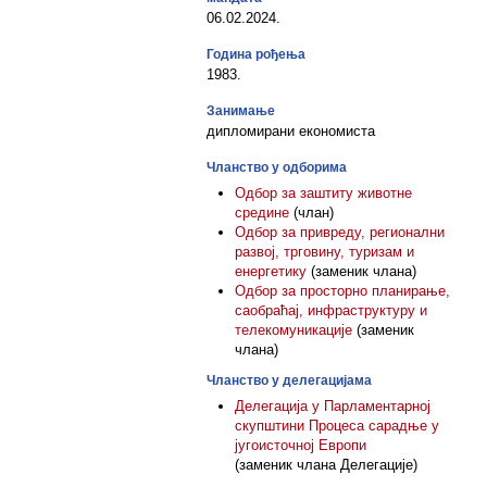
06.02.2024.
Година рођења
1983.
Занимање
дипломирани економиста
Чланство у одборима
Одбор за заштиту животне
средине
(члан)
Одбор за привреду, регионални
развој, трговину, туризам и
енергетику
(заменик члана)
Одбор за просторно планирање,
саобраћај, инфраструктуру и
телекомуникације
(заменик
члана)
Чланство у делегацијама
Делегација у Парламентарној
скупштини Процеса сарадње у
југоисточној Европи
(заменик члана Делегације)