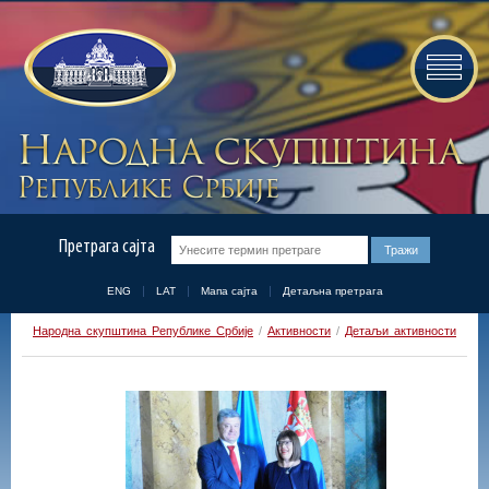
Претрага сајта
ENG
LAT
Мапа сајта
Детаљна претрага
Народна скупштина Републике Србије
/
Активности
/
Детаљи активности