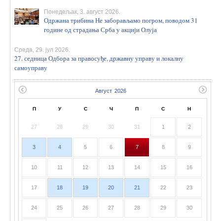
Понедељак, 3. август 2026.
Одржана трибина Не заборављамо погром, поводом 31
године од страдања Срба у акцији Олуја
Среда, 29. јул 2026.
27. седница Одбора за правосуђе, државну управу и локалну
самоуправу
П
У
С
Ч
П
С
Н
27
28
29
30
31
1
2
3
4
5
6
7
8
9
10
11
12
13
14
15
16
17
18
19
20
21
22
23
24
25
26
27
28
29
30