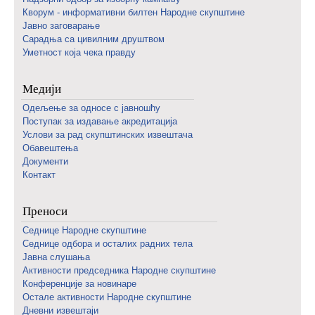
Кворум - информативни билтен Народне скупштине
Јавно заговарање
Сарадња са цивилним друштвом
Уметност која чека правду
Медији
Одељење за односе с јавношћу
Поступак за издавање акредитација
Услови за рад скупштинских извештача
Обавештења
Документи
Контакт
Преноси
Седнице Народне скупштине
Седнице одбора и осталих радних тела
Јавна слушања
Активности председника Народне скупштине
Конференције за новинаре
Oстале активности Народне скупштине
Дневни извештаји