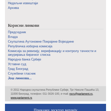
Недељни извештаји
Архива
Корисни линкови
Председник
Влада
Скупштина Аутономне Покрајине Војводине
Републичка изборна комисија
Комисија за ревизију, верификацију и контролу тачности и
ажурирања бирачког списка
Народна банка Србије
Уставни суд
Град Београд
Службени гласник
Још линкова...
© 2011 Народна скупштина Републике Србије, Трг Николе Пашића 13,
11000 Београд, телефон: 011-3026-100, е-mail:
nsrs@parlament.rs
,
www.parlament.rs
Прикажи десктоп верзију