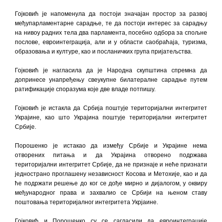
Гојковић је напоменула да постоји значајан простор за развој
међупарламентарне сарадње, те да постоји интерес за сарадњу
на нивоу радних тела два парламента, посебно одбора за спољне
послове, евроинтеграција, али и у области саобраћаја, туризма,
образовања и културе, као и посланичких група пријатељства.
Гојковић је нагласила да је Народна скупштина спремна да
допринесе унапређењу свеукупне билатералне сарадње путем
ратификације споразума које две владе потпишу.
Гојковић је истакла да Србија поштује територијални интегритет
Украјине, као што Украјина поштује територијални интегритет
Србије.
Порошенко је истакао да између Србије и Украјине нема
отворених питања и да Украјина отворено подржава
територијални интегритет Србије, да не признаје и неће признати
једнострано проглашену независност Косова и Метохије, као и да
ће подржати решење до ког се дође мирно и дијалогом, у оквиру
међународног права и захвалио се Србији на њеном ставу
поштовања територијалног интегритета Укрјаине.
Гојковић и Порошенко су се сагласили да евроинтеграције