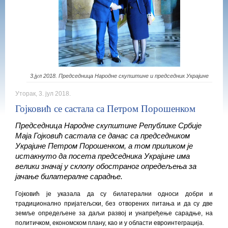
3.јул 2018. Председница Народне скупштине и председник Украјине
Уторак, 3. јул 2018.
Гојковић се састала са Петром Порошенком
Председница Народне скупштине Републике Србије
Маја Гојковић састала се данас са председником
Украјине Петром Порошенком, а том приликом је
истакнуто да посета председника Украјине има
велики значај у склопу обостраног опредељења за
јачање билатералне сарадње.
Гојковић је указала да су билатерални односи добри и
традиционално пријатељски, без отворених питања и да су две
земље опредељене за даљи развој и унапређење сарадње, на
политичком, економском плану, као и у области евроинтеграција.