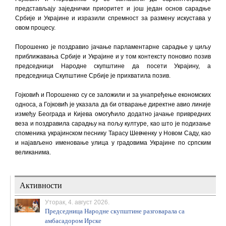
представљају заједнички приоритет и још један основ сарадње
Србије и Украјине и изразили спремност за размену искустава у
овом процесу.
Порошенко је поздравио јачање парламентарне сарадње у циљу
приближавања Србије и Украјине и у том контексту поновио позив
председници Народне скупштине да посети Украјину, а
председница Скупштине Србије је прихватила позив.
Гојковић и Порошенко су се заложили и за унапређење економских
односа, а Гојковић је указала да би отварање директне авио линије
између Београда и Кијева омогућило додатно јачање привредних
веза и поздравила сарадњу на пољу културе, као што је подизање
споменика украјинском песнику Тарасу Шевченку у Новом Саду, као
и најављено именовање улица у градовима Украјине по српским
великанима.
Активности
Уторак, 4. август 2026.
Председница Народне скупштине разговарала са
амбасадором Ирске