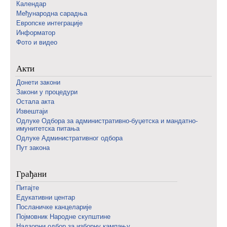
Календар
Међународна сарадња
Европске интеграције
Информатор
Фото и видео
Акти
Донети закони
Закони у процедури
Остала акта
Извештаји
Одлуке Одбора за административно-буџетска и мандатно-
имунитетска питања
Одлуке Административног одбора
Пут закона
Грађани
Питајте
Едукативни центар
Посланичке канцеларије
Појмовник Народне скупштине
Надзорни одбор за изборну кампању