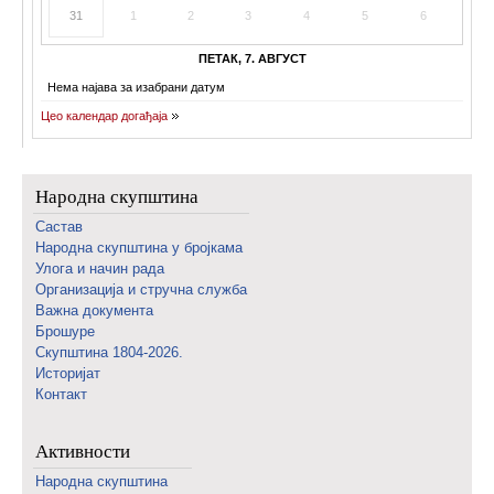
31
1
2
3
4
5
6
ПЕТАК, 7. АВГУСТ
Нема најава за изабрани датум
Цео календар догађаја
Народна скупштина
Састав
Народна скупштина у бројкама
Улога и начин рада
Организација и стручна служба
Важна документа
Брошуре
Скупштина 1804-2026.
Историјат
Контакт
Активности
Народна скупштина