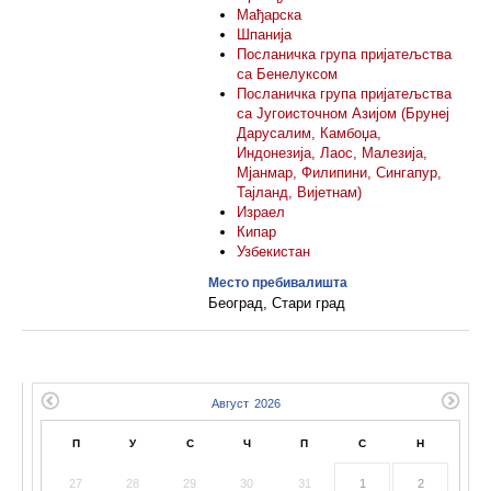
Мађарска
Шпанија
Посланичка група пријатељства
са Бенелуксом
Посланичка група пријатељства
са Југоисточном Азијом (Брунеј
Дарусалим, Камбоџа,
Индонезија, Лаос, Малезија,
Мјанмар, Филипини, Сингапур,
Тајланд, Вијетнам)
Израел
Кипар
Узбекистан
Место пребивалишта
Београд, Стари град
П
У
С
Ч
П
С
Н
27
28
29
30
31
1
2