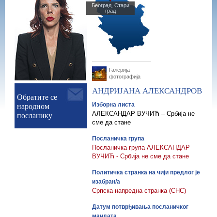
Београд, Стари
град
Галерија
фотографија
АНДРИЈАНА
АЛЕКСАНДРОВ
Обратите се
народном
Изборна листа
посланику
АЛЕКСАНДАР ВУЧИЋ – Србија не
сме да стане
Посланичка група
Посланичка група АЛЕКСАНДАР
ВУЧИЋ - Србија не сме да стане
Политичка странка на чији предлог је
изабран/а
Српска напредна странка (СНС)
Датум потврђивања посланичког
мандата