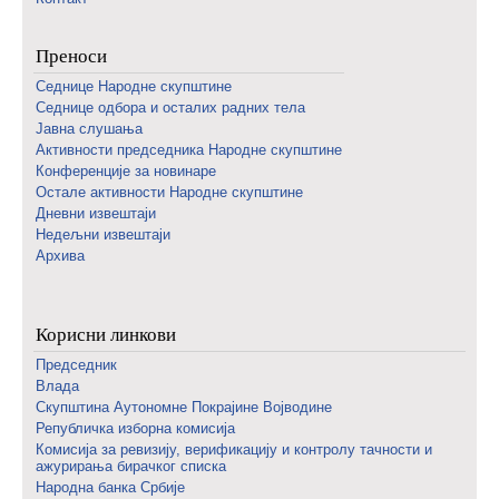
Преноси
Седнице Народне скупштине
Седнице одбора и осталих радних тела
Јавна слушања
Активности председника Народне скупштине
Конференције за новинаре
Oстале активности Народне скупштине
Дневни извештаји
Недељни извештаји
Архива
Корисни линкови
Председник
Влада
Скупштина Аутономне Покрајине Војводине
Републичка изборна комисија
Комисија за ревизију, верификацију и контролу тачности и
ажурирања бирачког списка
Народна банка Србије