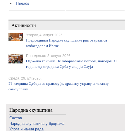
Threads
Активности
Уторак, 4. август 2026.
Председница Народне скупштине разговарала са
амбасадором Ирске
Понедељак, 3. август 2026.
Одржана трибина Не заборављамо погром, поводом 31
године од страдања Срба у акцији Олуја
Среда, 29. јул 2026.
27. седница Одбора за правосуђе, државну управу и локалну
самоуправу
Народна скупштина
Састав
Народна скупштина у бројкама
Улога и начин рада