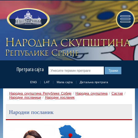
Претрага сајта
ENG
LAT
Мапа сајта
Детаљна претрага
Народна скупштина Републике Србије
/
Народна скупштина
/
Састав
/
Народни посланици
/
Народни посланик
Народни посланик