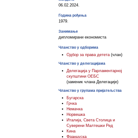
06.02.2024.
Година рођења
1979.
Занимање
дипломирани економиста
Чланство у одборима
Одбор за права детета
(члан)
Чланство у делегацијама
Делегација у Парламентарној
скупштини ОЕБС
(заменик члана Делегације)
Чланство у групама пријатељства
Бугарска
Грчка
Немачка
Норвешка
Италија, Светa Столицa и
Суверени Малтешки Ред
Кина
Француска