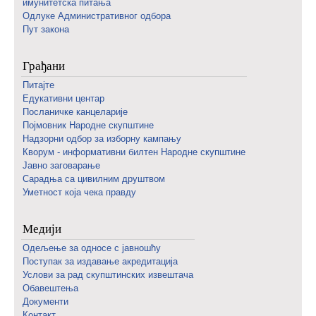
имунитетска питања
Одлуке Административног одбора
Пут закона
Грађани
Питајте
Едукативни центар
Посланичке канцеларије
Појмовник Народне скупштине
Надзорни одбор за изборну кампању
Кворум - информативни билтен Народне скупштине
Јавно заговарање
Сарадња са цивилним друштвом
Уметност која чека правду
Медији
Одељење за односе с јавношћу
Поступак за издавање акредитација
Услови за рад скупштинских извештача
Обавештења
Документи
Контакт