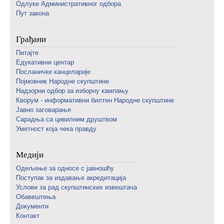
Одлуке Административног одбора
Пут закона
Грађани
Питајте
Едукативни центар
Посланичке канцеларије
Појмовник Народне скупштине
Надзорни одбор за изборну кампању
Кворум - информативни билтен Народне скупштине
Јавно заговарање
Сарадња са цивилним друштвом
Уметност која чека правду
Медији
Одељење за односе с јавношћу
Поступак за издавање акредитација
Услови за рад скупштинских извештача
Обавештења
Документи
Контакт