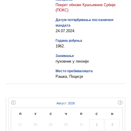
Покрет обнове Краљевине Србије
(ПОКС)
Датум потврђивања посланичког
мандата
24.07.2024.
Година рођења
1962.
Занимање
пуковник у пензији
Место пребивалишта
Рашка, Поцесје
П
У
С
Ч
П
С
Н
27
28
29
30
31
1
2