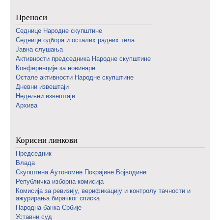
Преноси
Седнице Народне скупштине
Седнице одбора и осталих радних тела
Јавна слушања
Активности председника Народне скупштине
Конференције за новинаре
Oстале активности Народне скупштине
Дневни извештаји
Недељни извештаји
Архива
Корисни линкови
Председник
Влада
Скупштина Аутономне Покрајине Војводине
Републичка изборна комисија
Комисија за ревизију, верификацију и контролу тачности и
ажурирања бирачког списка
Народна банка Србије
Уставни суд