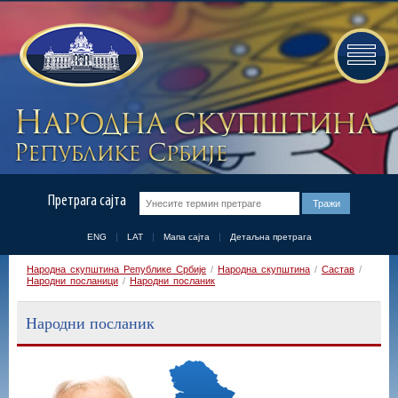
Претрага сајта
ENG
LAT
Мапа сајта
Детаљна претрага
Народна скупштина Републике Србије
/
Народна скупштина
/
Састав
/
Народни посланици
/
Народни посланик
Народни посланик