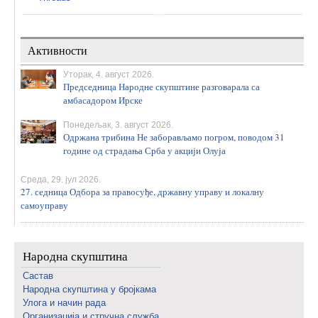
Активности
Уторак, 4. август 2026.
Председница Народне скупштине разговарала са
амбасадором Ирске
Понедељак, 3. август 2026.
Одржана трибина Не заборављамо погром, поводом 31
године од страдања Срба у акцији Олуја
Среда, 29. јул 2026.
27. седница Одбора за правосуђе, државну управу и локалну
самоуправу
Народна скупштина
Састав
Народна скупштина у бројкама
Улога и начин рада
Организација и стручна служба