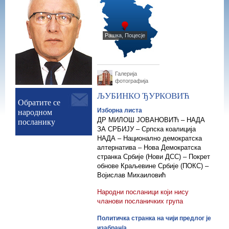
Рашка, Поцесје
Галерија
фотографија
ЉУБИНКО
ЂУРКОВИЋ
Обратите се
народном
Изборна листа
посланику
ДР МИЛОШ ЈОВАНОВИЋ – НАДА
ЗА СРБИЈУ – Српска коалиција
НАДА – Национално демократска
алтернатива – Нова Демократска
странка Србије (Нoви ДСС) – Покрет
обнове Краљевине Србије (ПОКС) –
Војислав Михаиловић
Народни посланици који нису
чланови посланичких група
Политичка странка на чији предлог је
изабран/а